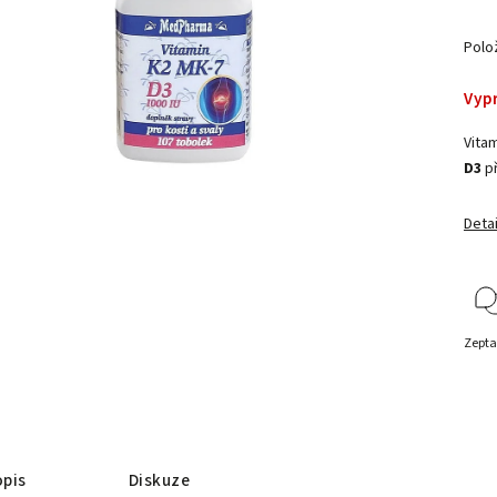
Polo
Vyp
Vitam
D3
př
Detai
Zepta
pis
Diskuze