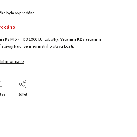
žka byla vyprodána…
rodáno
ín K2 MK-7 + D3 1000 I.U. tobolky.
Vitamin K2
a
vitamin
ispívají k udržení normálního stavu kostí.
lní informace
t se
Sdílet