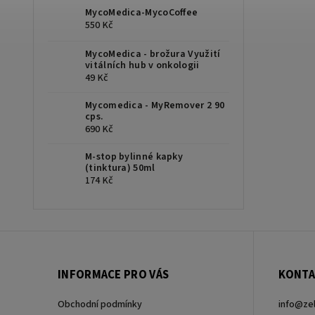
MycoMedica-MycoCoffee
550 Kč
MycoMedica - brožura Využití
vitálních hub v onkologii
49 Kč
Mycomedica - MyRemover 2 90
cps.
690 Kč
M-stop bylinné kapky
(tinktura) 50ml
174 Kč
INFORMACE PRO VÁS
KONTA
Obchodní podmínky
info
@
ze