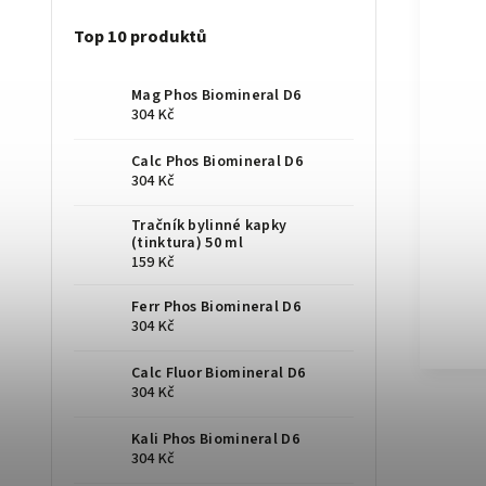
Top 10 produktů
Mag Phos Biomineral D6
304 Kč
Calc Phos Biomineral D6
304 Kč
Tračník bylinné kapky
(tinktura) 50 ml
159 Kč
Ferr Phos Biomineral D6
304 Kč
Calc Fluor Biomineral D6
304 Kč
Kali Phos Biomineral D6
304 Kč