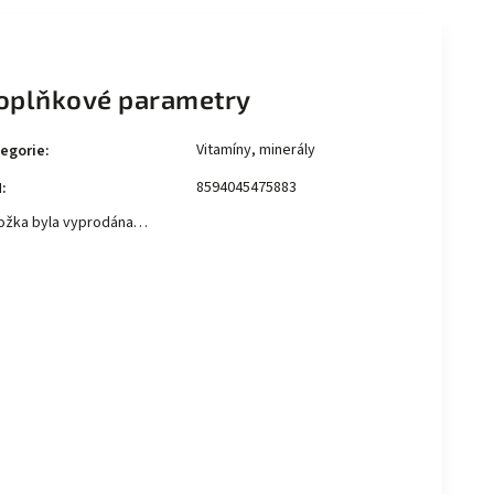
oplňkové parametry
Vitamíny, minerály
egorie
:
8594045475883
N
:
ožka byla vyprodána…