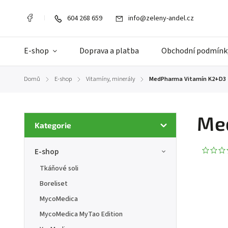
604 268 659
info@zeleny-andel.cz
E-shop
Doprava a platba
Obchodní podmínk
Domů
E-shop
Vitamíny, minerály
MedPharma Vitamín K2+D3 
/
/
/
Med
Kategorie
E-shop
Tkáňové soli
Boreliset
MycoMedica
MycoMedica MyTao Edition