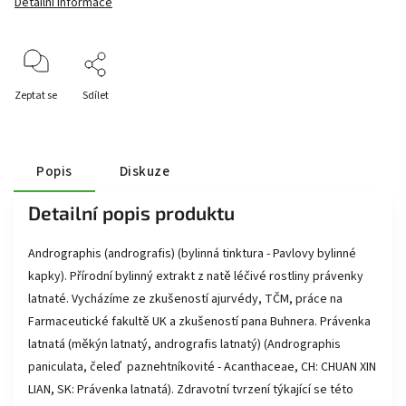
Detailní informace
Zeptat se
Sdílet
Popis
Diskuze
Detailní popis produktu
Andrographis (andrografis) (bylinná tinktura - Pavlovy bylinné
kapky). Přírodní bylinný extrakt z natě léčivé rostliny právenky
latnaté. Vycházíme ze zkušeností ajurvédy, TČM, práce na
Farmaceutické fakultě UK a zkušeností pana Buhnera. Právenka
latnatá (měkýn latnatý, andrografis latnatý) (Andrographis
paniculata, čeleď paznehtníkovité - Acanthaceae, CH: CHUAN XIN
LIAN, SK: Právenka latnatá). Zdravotní tvrzení týkající se této