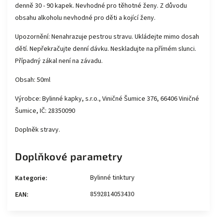
denně 30 - 90 kapek. Nevhodné pro těhotné ženy. Z důvodu
obsahu alkoholu nevhodné pro děti a kojící ženy.
Upozornění: Nenahrazuje pestrou stravu. Ukládejte mimo dosah
dětí. Nepřekračujte denní dávku. Neskladujte na přímém slunci.
Případný zákal není na závadu.
Obsah: 50ml
Výrobce: Bylinné kapky, s.r.o., Viničné Šumice 376, 66406 Viničné
Šumice, IČ: 28350090
Doplněk stravy.
Doplňkové parametry
Bylinné tinktury
Kategorie
:
8592814053430
EAN
: