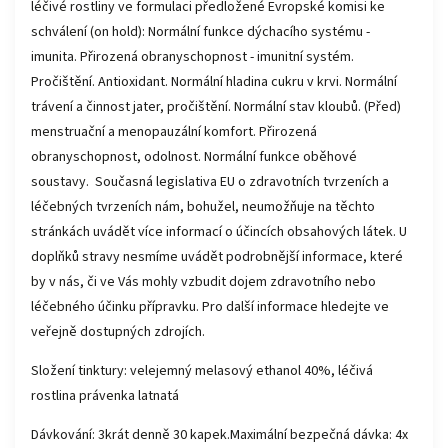
léčivé rostliny ve formulaci předložené Evropské komisi ke
schválení (on hold): Normální funkce dýchacího systému -
imunita. Přirozená obranyschopnost - imunitní systém.
Pročištění. Antioxidant. Normální hladina cukru v krvi. Normální
trávení a činnost jater, pročištění. Normální stav kloubů. (Před)
menstruační a menopauzální komfort. Přirozená
obranyschopnost, odolnost. Normální funkce oběhové
soustavy. Současná legislativa EU o zdravotních tvrzeních a
léčebných tvrzeních nám, bohužel, neumožňuje na těchto
stránkách uvádět více informací o účincích obsahových látek. U
doplňků stravy nesmíme uvádět podrobnější informace, které
by v nás, či ve Vás mohly vzbudit dojem zdravotního nebo
léčebného účinku přípravku. Pro další informace hledejte ve
veřejně dostupných zdrojích.
Složení tinktury: velejemný melasový ethanol 40%, léčivá
rostlina právenka latnatá
Dávkování: 3krát denně 30 kapek.Maximální bezpečná dávka: 4x