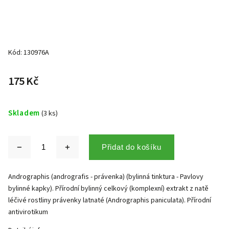
Kód:
130976A
175 Kč
Skladem
(3 ks)
Přidat do košíku
Andrographis (andrografis - právenka) (bylinná tinktura - Pavlovy
bylinné kapky). Přírodní bylinný celkový (komplexní) extrakt z natě
léčivé rostliny právenky latnaté (Andrographis paniculata). Přírodní
antivirotikum