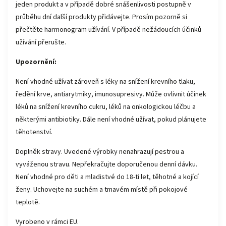
jeden produkt a v případě dobré snášenlivosti postupně v
průběhu dní další produkty přidávejte. Prosím pozorně si
přečtěte harmonogram užívání. V případě nežádoucích účinků
užívání přerušte.
Upozornění:
Není vhodné užívat zároveň s léky na snížení krevního tlaku,
ředění krve, antiarytmiky, imunosupresivy. Může ovlivnit účinek
léků na snížení krevního cukru, léků na onkologickou léčbu a
některými antibiotiky. Dále není vhodné užívat, pokud plánujete
těhotenství.
Doplněk stravy. Uvedené výrobky nenahrazují pestrou a
vyváženou stravu. Nepřekračujte doporučenou denní dávku.
Není vhodné pro děti a mladistvé do 18-ti let, těhotné a kojící
ženy. Uchovejte na suchém a tmavém místě při pokojové
teplotě.
Vyrobeno v rámci EU.