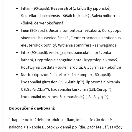
Inflam (90kapslí): Resveratrol (z křídlatky japonské),
Scutellaria baicalensis - šišák bajkalský, Salvia miltiorrhiza
- šalvěj červenokořenná
Imun (90kapslí): Uncaria tomentosa - vikakora, Cordyceps
sinensis - housenice čínská, Eleutherococcus senticosus -
eleuterokok ostnitý, Withania somnifera - ashwaganda
Infex (90kapslí): Andrographis paniculata - právenka
latnatá, Cryptolepis sanguinolenta - kryptolepis krvavý,
Houttuynia cordata - touleň srdčitá, Glycyrrhiza - lékořice
Duotox (lipozomální detoxikační komplex, 60kapslí):
lipozomální glutation (LSL-GluthLip™), lipozomální vitamín
C (LSL -VitCLip™), lipozomální kurkumin (LSL-CurLip™),
lipozomální ostropestřec mariánský (LSL-SilyLip™)
Doporučené dávkování:
1 kapsle od každého produktu Inflam, Imun, Infex 3x denně
nalačno + 1 kapsle Duotox 2x denně po jídle. Začněte užívat vždy