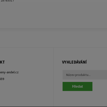
28785517
KT
VYHLEDÁVÁNÍ
leny-andel.cz
659
Hledat
ebook