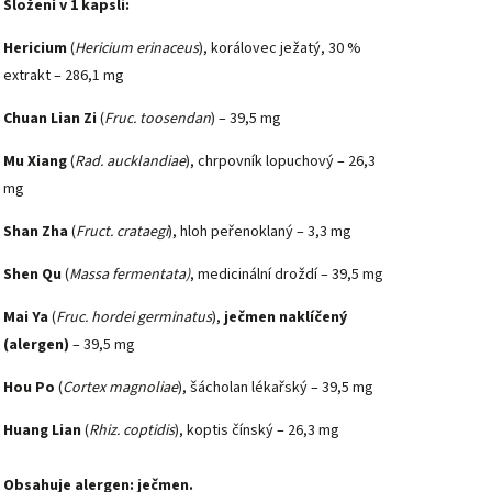
Složení v 1 kapsli:
Hericium
(
Hericium erinaceus
), korálovec ježatý, 30 %
extrakt – 286,1 mg
Chuan Lian Zi
(
Fruc. toosendan
) – 39,5 mg
Mu Xiang
(
Rad. aucklandiae
), chrpovník lopuchový – 26,3
mg
Shan Zha
(
Fruct. crataegi
), hloh peřenoklaný – 3,3 mg
Shen Qu
(
Massa fermentata)
, medicinální droždí – 39,5 mg
Mai Ya
(
Fruc. hordei germinatus
),
ječmen naklíčený
(alergen)
– 39,5 mg
Hou Po
(
Cortex magnoliae
), šácholan lékařský – 39,5 mg
Huang Lian
(
Rhiz. coptidis
), koptis čínský – 26,3 mg
Obsahuje alergen: ječmen.