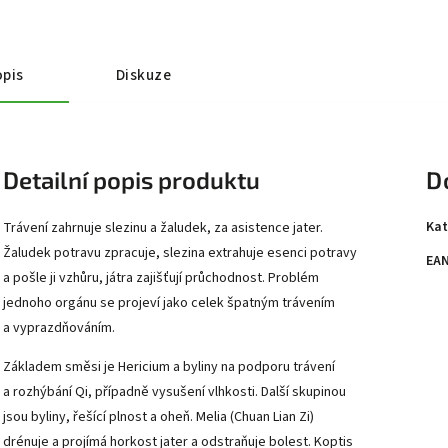
pis
Diskuze
Detailní popis produktu
D
Kat
Trávení zahrnuje slezinu a žaludek, za asistence jater.
Žaludek potravu zpracuje, slezina extrahuje esenci potravy
EA
a pošle ji vzhůru, játra zajišťují průchodnost. Problém
jednoho orgánu se projeví jako celek špatným trávením
a vyprazdňováním.
Základem směsi je Hericium a byliny na podporu trávení
a rozhýbání Qi, případně vysušení vlhkosti. Další skupinou
jsou byliny, řešící plnost a oheň. Melia (Chuan Lian Zi)
drénuje a projímá horkost jater a odstraňuje bolest. Koptis