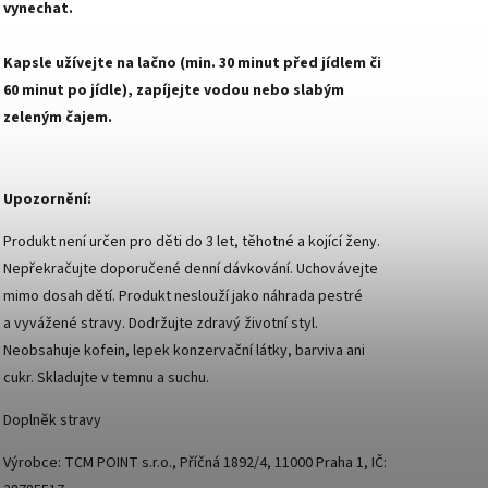
vynechat.
Kapsle užívejte na lačno (min. 30 minut před jídlem či
60 minut po jídle), zapíjejte vodou nebo slabým
zeleným čajem.
Upozornění:
Produkt není určen pro děti do 3 let, těhotné a kojící ženy.
Nepřekračujte doporučené denní dávkování. Uchovávejte
mimo dosah dětí. Produkt neslouží jako náhrada pestré
a vyvážené stravy. Dodržujte zdravý životní styl.
Neobsahuje kofein, lepek konzervační látky, barviva ani
cukr. Skladujte v temnu a suchu.
Doplněk stravy
Výrobce: TCM POINT s.r.o., Příčná 1892/4, 11000 Praha 1, IČ: