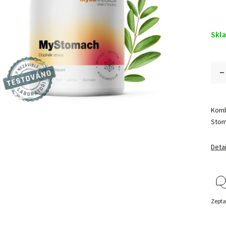
Skl
Kombi
Stom
Detai
Zepta