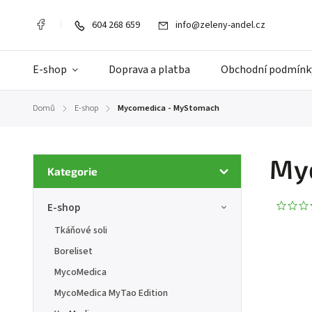
604 268 659
info@zeleny-andel.cz
E-shop
Doprava a platba
Obchodní podmínk
Domů
E-shop
Mycomedica - MyStomach
/
/
My
Kategorie
E-shop
Tkáňové soli
Boreliset
MycoMedica
MycoMedica MyTao Edition