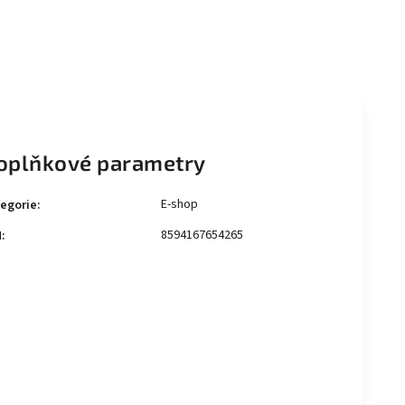
oplňkové parametry
E-shop
egorie
:
8594167654265
N
: