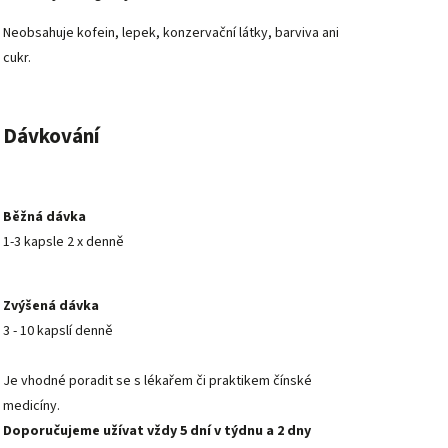
Neobsahuje kofein, lepek, konzervační látky, barviva ani
cukr.
Dávkování
Běžná dávka
1-3 kapsle 2 x denně
Zvýšená dávka
3 - 10 kapslí denně
Je vhodné poradit se s lékařem či praktikem čínské
medicíny.
Doporučujeme užívat vždy 5 dní v týdnu a 2 dny