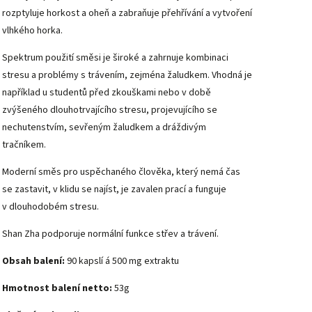
rozptyluje horkost a oheň a zabraňuje přehřívání a vytvoření
vlhkého horka.
Spektrum použití směsi je široké a zahrnuje kombinaci
stresu a problémy s trávením, zejména žaludkem. Vhodná je
například u studentů před zkouškami nebo v době
zvýšeného dlouhotrvajícího stresu, projevujícího se
nechutenstvím, sevřeným žaludkem a dráždivým
tračníkem.
Moderní směs pro uspěchaného člověka, který nemá čas
se zastavit, v klidu se najíst, je zavalen prací a funguje
v dlouhodobém stresu.
Shan Zha podporuje normální funkce střev a trávení.
Obsah balení:
90 kapslí á 500 mg extraktu
Hmotnost balení netto:
53g