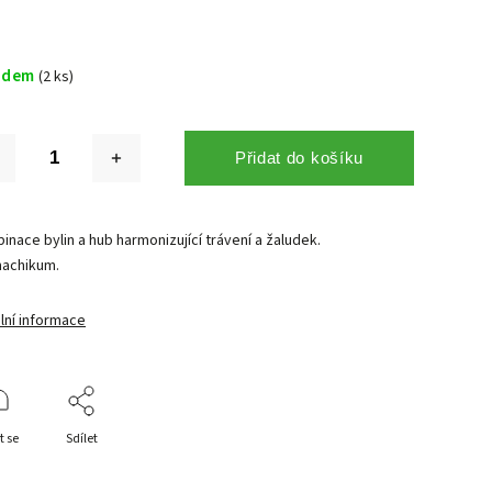
adem
(2 ks)
Přidat do košíku
nace bylin a hub harmonizující trávení a žaludek.
achikum.
lní informace
t se
Sdílet