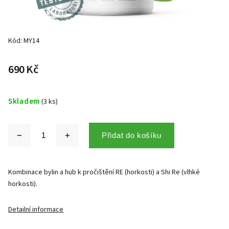
Kód:
MY14
690 Kč
Skladem
(3 ks)
Přidat do košíku
Kombinace bylin a hub k pročištění RE (horkosti) a Shi Re (vlhké
horkosti).
Detailní informace