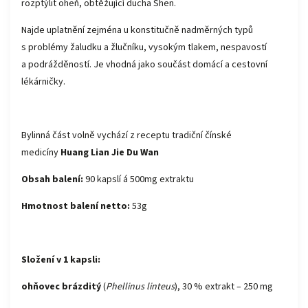
rozptýlit oheň, obtěžující ducha Shen.
Najde uplatnění zejména u konstitučně nadměrných typů
s problémy žaludku a žlučníku, vysokým tlakem, nespavostí
a podrážděností. Je vhodná jako součást domácí a cestovní
lékárničky.
Bylinná část volně vychází z receptu tradiční čínské
medicíny
Huang Lian Jie Du Wan
Obsah balení:
90 kapslí á 500mg extraktu
Hmotnost balení netto:
53g
Složení v 1 kapsli:
ohňovec brázditý
(
Phellinus linteus
), 30 % extrakt – 250 mg