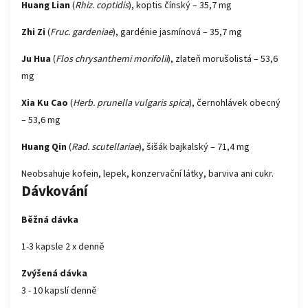
Huang Lian
(
Rhiz. coptidis
), koptis čínský – 35,7 mg
Zhi Zi
(
Fruc. gardeniae
), gardénie jasmínová – 35,7 mg
Ju Hua
(
Flos chrysanthemi morifolii
), zlateň morušolistá – 53,6
mg
Xia Ku Cao
(
Herb. prunella vulgaris spica
), černohlávek obecný
– 53,6 mg
Huang Qin
(
Rad. scutellariae
), šišák bajkalský – 71,4 mg
Neobsahuje kofein, lepek, konzervační látky, barviva ani cukr.
Dávkování
Běžná dávka
1-3 kapsle 2 x denně
Zvýšená dávka
3 - 10 kapslí denně