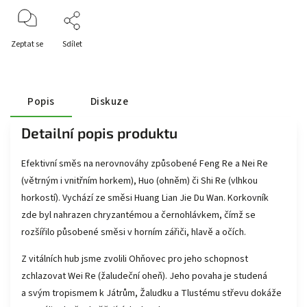
Zeptat se
Sdílet
Popis
Diskuze
Detailní popis produktu
Efektivní směs na nerovnováhy způsobené Feng Re a Nei Re
(větrným i vnitřním horkem), Huo (ohněm) či Shi Re (vlhkou
horkostí). Vychází ze směsi Huang Lian Jie Du Wan. Korkovník
zde byl nahrazen chryzantémou a černohlávkem, čímž se
rozšířilo působené směsi v horním zářiči, hlavě a očích.
Z vitálních hub jsme zvolili Ohňovec pro jeho schopnost
zchlazovat Wei Re (žaludeční oheň). Jeho povaha je studená
a svým tropismem k Játrům, Žaludku a Tlustému střevu dokáže