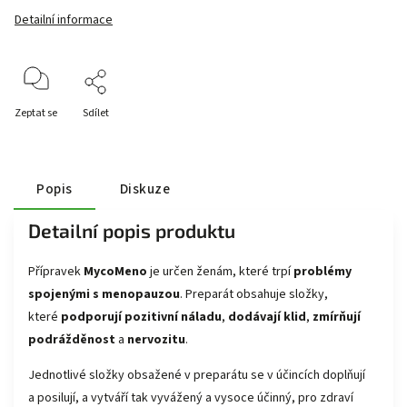
Detailní informace
Zeptat se
Sdílet
Popis
Diskuze
Detailní popis produktu
Přípravek
MycoMeno
je určen ženám, které trpí
problémy
spojenými s menopauzou
. Preparát obsahuje složky,
které
podporují pozitivní náladu
,
dodávají klid
,
zmírňují
podrážděnost
a
nervozitu
.
Jednotlivé složky obsažené v preparátu se v účincích doplňují
a posilují, a vytváří tak vyvážený a vysoce účinný, pro zdraví