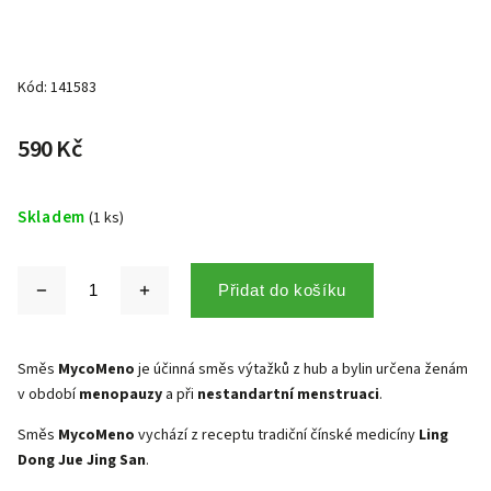
Kód:
141583
590 Kč
Skladem
(1 ks)
Přidat do košíku
Směs
MycoMeno
je účinná směs výtažků z hub a bylin určena ženám
v období
menopauzy
a při
nestandartní menstruaci
.
Směs
MycoMeno
vychází z receptu tradiční čínské medicíny
Ling
Dong Jue Jing San
.