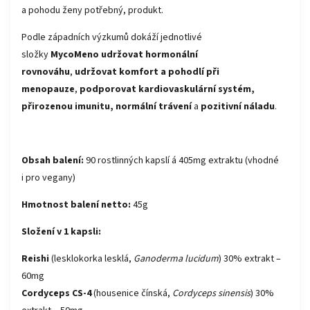
a pohodu ženy potřebný, produkt.
Podle západních výzkumů dokáží jednotlivé
složky
MycoMeno
udržovat hormonální
rovnováhu
,
udržovat komfort a pohodlí při
menopauze
,
podporovat kardiovaskulární systém,
přirozenou imunitu, normální trávení
a
pozitivní náladu
.
Obsah balení:
90 rostlinných kapslí á 405mg extraktu (vhodné
i pro vegany)
Hmotnost balení netto:
45g
Složení v 1 kapsli:
Reishi
(lesklokorka lesklá,
Ganoderma lucidum
) 30% extrakt –
60mg
Cordyceps CS-4
(housenice čínská,
Cordyceps sinensis
) 30%