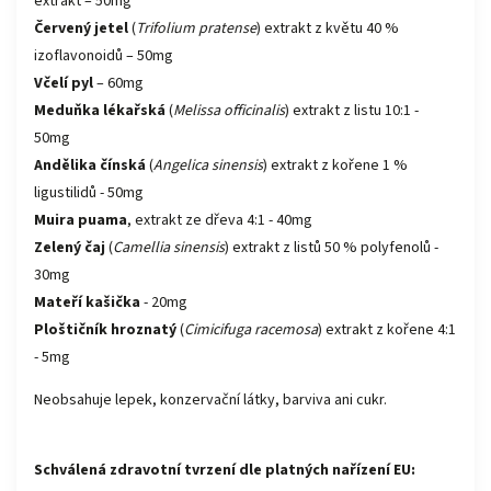
extrakt – 50mg
Červený jetel
(
Trifolium pratense
) extrakt z květu 40 %
izoflavonoidů – 50mg
Včelí pyl
– 60mg
Meduňka lékařská
(
Melissa officinalis
) extrakt z listu 10:1 -
50mg
Andělika čínská
(
Angelica sinensis
) extrakt z kořene 1 %
ligustilidů - 50mg
Muira puama
, extrakt ze dřeva 4:1 - 40mg
Zelený čaj
(
Camellia sinensis
) extrakt z listů 50 % polyfenolů -
30mg
Mateří kašička
- 20mg
Ploštičník hroznatý
(
Cimicifuga racemosa
) extrakt z kořene 4:1
- 5mg
Neobsahuje lepek, konzervační látky, barviva ani cukr.
Schválená zdravotní tvrzení dle platných nařízení EU: