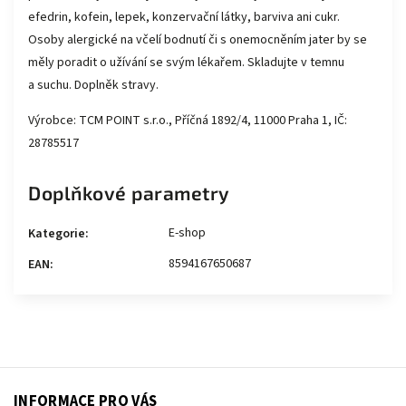
efedrin, kofein, lepek, konzervační látky, barviva ani cukr.
Osoby alergické na včelí bodnutí či s onemocněním jater by se
měly poradit o užívání se svým lékařem. Skladujte v temnu
a suchu. Doplněk stravy.
Výrobce: TCM POINT s.r.o., Příčná 1892/4, 11000 Praha 1, IČ:
28785517
Doplňkové parametry
E-shop
Kategorie
:
8594167650687
EAN
:
INFORMACE PRO VÁS