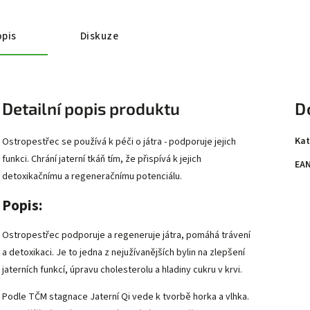
pis
Diskuze
Detailní popis produktu
D
Kat
Ostropestřec se používá k péči o játra - podporuje jejich
funkci. Chrání jaterní tkáň tím, že přispívá k jejich
EA
detoxikačnímu a regeneračnímu potenciálu.
Popis:
Ostropestřec podporuje a regeneruje játra, pomáhá trávení
a detoxikaci. Je to jedna z nejužívanějších bylin na zlepšení
jaterních funkcí, úpravu cholesterolu a hladiny cukru v krvi.
Podle TČM stagnace Jaterní Qi vede k tvorbě horka a vlhka.