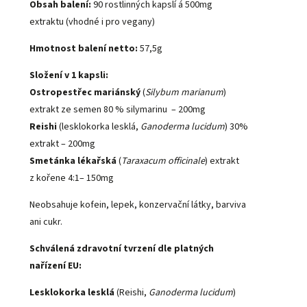
Obsah balení:
90 rostlinných kapslí á 500mg
extraktu (vhodné i pro vegany)
Hmotnost balení netto:
57,5g
Složení v 1 kapsli:
Ostropestřec mariánský
(
Silybum marianum
)
extrakt ze semen 80 % silymarinu – 200mg
Reishi
(lesklokorka lesklá,
Ganoderma lucidum
) 30%
extrakt – 200mg
Smetánka lékařská
(
Taraxacum officinale
) extrakt
z kořene 4:1– 150mg
Neobsahuje kofein, lepek, konzervační látky, barviva
ani cukr.
Schválená zdravotní tvrzení dle platných
nařízení EU:
Lesklokorka lesklá
(Reishi,
Ganoderma lucidum
)