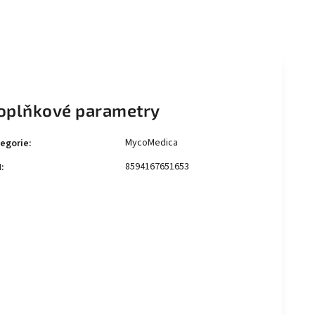
oplňkové parametry
MycoMedica
egorie
:
8594167651653
N
: