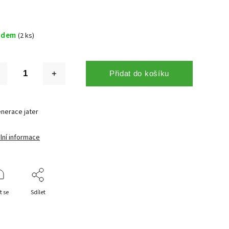
adem
(2 ks)
Přidat do košíku
nerace jater
lní informace
t se
Sdílet