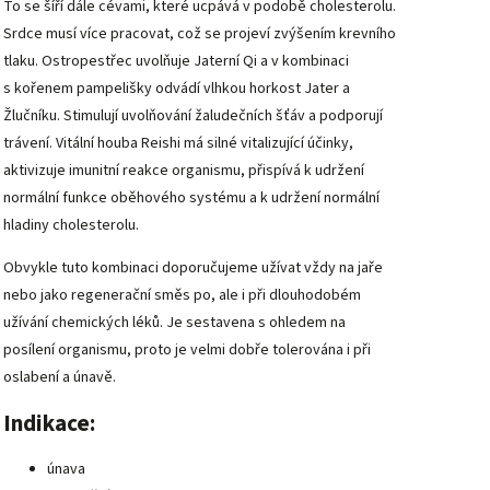
To se šíří dále cévami, které ucpává v podobě cholesterolu.
Srdce musí více pracovat, což se projeví zvýšením krevního
tlaku. Ostropestřec uvolňuje Jaterní Qi a v kombinaci
s kořenem pampelišky odvádí vlhkou horkost Jater a
Žlučníku. Stimulují uvolňování žaludečních šťáv a podporují
trávení. Vitální houba Reishi má silné vitalizující účinky,
aktivizuje imunitní reakce organismu, přispívá k udržení
normální funkce oběhového systému a k udržení normální
hladiny cholesterolu.
Obvykle tuto kombinaci doporučujeme užívat vždy na jaře
nebo jako regenerační směs po, ale i při dlouhodobém
užívání chemických léků. Je sestavena s ohledem na
posílení organismu, proto je velmi dobře tolerována i při
oslabení a únavě.
Indikace:
únava