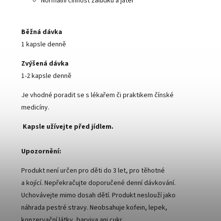
Normální činnost žaludku a jater
Běžná dávka
1 kapsle denně
Zvýšená dávka
1-2 kapsle denně
Je vhodné poradit se s lékařem či praktikem čínské
medicíny.
Kapsle užívejte před jídlem.
Upozornění:
Produkt není určen pro děti do 3 let, pro těhotné
a kojící. Nepřekračujte doporučené denní dávkování.
Uchovávejte mimo dosah dětí. Produkt neslouží jako
náhrada pestré stravy. Neobsahuje kofein, lepek,
konzervační látky, barviva ani cukr.