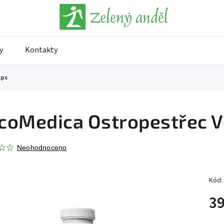
y
Kontakty
cps
oMedica Ostropestřec V
Neohodnoceno
Kód:
39