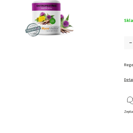
Skl
Rege
Detai
Zepta