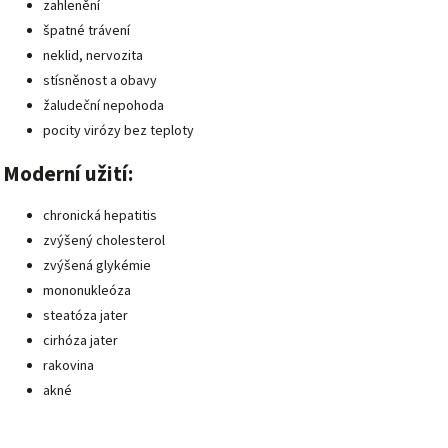
zahlenění
špatné trávení
neklid, nervozita
stísněnost a obavy
žaludeční nepohoda
pocity virózy bez teploty
Moderní užití:
chronická hepatitis
zvýšený cholesterol
zvýšená glykémie
mononukleóza
steatóza jater
cirhóza jater
rakovina
akné