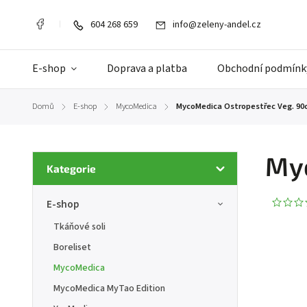
604 268 659
info@zeleny-andel.cz
E-shop
Doprava a platba
Obchodní podmínk
Domů
E-shop
MycoMedica
MycoMedica Ostropestřec Veg. 90
/
/
/
Myc
Kategorie
E-shop
Tkáňové soli
Boreliset
MycoMedica
MycoMedica MyTao Edition