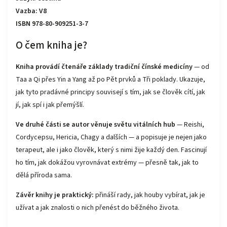
Vazba: V8
ISBN 978-80-909251-3-7
O čem
kniha
je?
Kniha provádí čtenáře základy tradiční čínské medicíny
— od
Taa a Qi přes Yin a Yang až po Pět prvků a Tři poklady. Ukazuje,
jak tyto pradávné principy souvisejí s tím, jak se člověk cítí, jak
jí, jak spí i jak přemýšlí.
Ve druhé části se autor věnuje světu vitálních hub
— Reishi,
Cordycepsu, Hericia, Chagy a dalších — a popisuje je nejen jako
terapeut, ale i jako člověk, který s nimi žije každý den. Fascinují
ho tím, jak dokážou vyrovnávat extrémy — přesně tak, jak to
dělá příroda sama.
Závěr knihy je praktický:
přináší rady, jak houby vybírat, jak je
užívat a jak znalosti o nich přenést do běžného života.