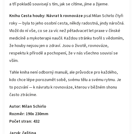
a tří pokladů souvisejí s tím, jak se cítíme, jíme a žijeme.
Knihu Cesta houby: Návrat k rovnováze
psal Milan Schirlo čtyři
roky — byla to jeho osobní cesta, někdy radostná, jindy náročná.
Vložil do ní vše, co se za víc než pětadvacet let praxe v čínské
medicíně a mykoterapii naučil. Každou stránku tvořil s vědomím,
že houby nejsou jen o zdraví. Jsou o životě, rovnováze,
respektu k přírodě a pochopení, že v nás všechno souvisí se
vším.
Tahle kniha není odborný manuál, ale průvodce pro každého,
kdo chce lépe porozumět sobě, svému tělu a svému rytmu. Je
to pozvání — k návratu k rovnováze, kterou v běžném shonu
často ztrácíme.
Autor: Milan Schirlo
Rozměr: 190x 230mm
Počet stran: 432
Jazyk: čeština