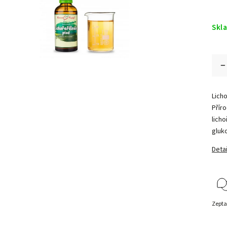
Skl
Licho
Příro
licho
gluk
Detai
Zepta