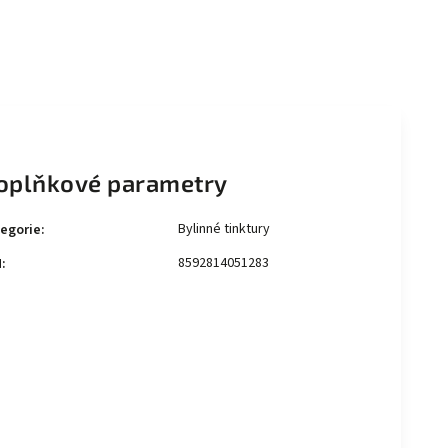
oplňkové parametry
Bylinné tinktury
egorie
:
8592814051283
N
: