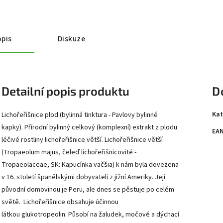
pis
Diskuze
Detailní popis produktu
D
Kat
Lichořeřišnice plod (bylinná tinktura - Pavlovy bylinné
kapky). Přírodní bylinný celkový (komplexní) extrakt z plodu
EA
léčivé rostliny lichořeřišnice větší. Lichořeřišnice větší
(Tropaeolum majus, čeleď lichořeřišnicovité -
Tropaeolaceae, SK: Kapucínka väčšia) k nám byla dovezena
v 16. století španělskými dobyvateli z jižní Ameriky. Její
původní domovinou je Peru, ale dnes se pěstuje po celém
světě. Lichořeřišnice obsahuje účinnou
látkou glukotropeolin. Působí na žaludek, močové a dýchací