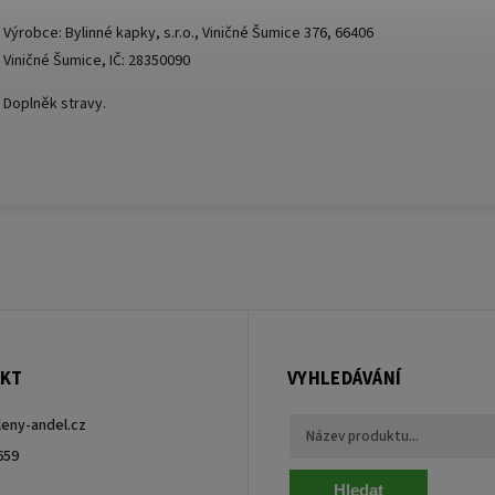
Výrobce: Bylinné kapky, s.r.o., Viničné Šumice 376, 66406
Viničné Šumice, IČ: 28350090
Doplněk stravy.
KT
VYHLEDÁVÁNÍ
leny-andel.cz
659
Hledat