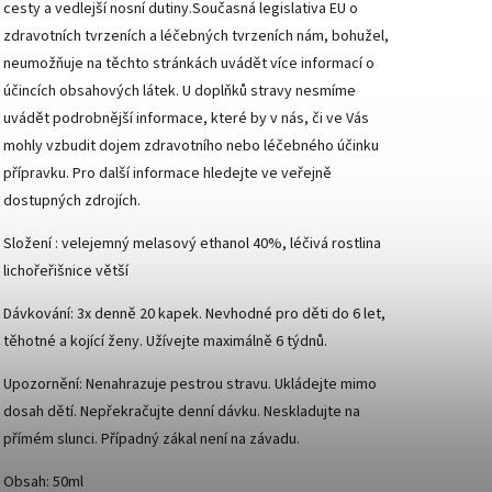
cesty a vedlejší nosní dutiny.Současná legislativa EU o
zdravotních tvrzeních a léčebných tvrzeních nám, bohužel,
neumožňuje na těchto stránkách uvádět více informací o
účincích obsahových látek. U doplňků stravy nesmíme
uvádět podrobnější informace, které by v nás, či ve Vás
mohly vzbudit dojem zdravotního nebo léčebného účinku
přípravku. Pro další informace hledejte ve veřejně
dostupných zdrojích.
Složení : velejemný melasový ethanol 40%, léčivá rostlina
lichořeřišnice větší
Dávkování: 3x denně 20 kapek. Nevhodné pro děti do 6 let,
těhotné a kojící ženy. Užívejte maximálně 6 týdnů.
Upozornění: Nenahrazuje pestrou stravu. Ukládejte mimo
dosah dětí. Nepřekračujte denní dávku. Neskladujte na
přímém slunci. Případný zákal není na závadu.
Obsah: 50ml