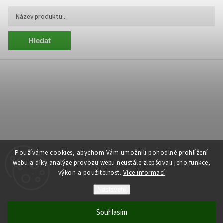
Hledat
Používáme cookies, abychom Vám umožnili pohodlné prohlížení
webu a díky analýze provozu webu neustále zlepšovali jeho funkce,
výkon a použitelnost.
Více informací
Copyright 2026
Centrum Zelený Anděl
. Všechna práva vyhrazena.
Nastavení
Grafický návrh vytvořil a nakódoval
Shoptak.cz
Souhlasím
Vytvořil Shoptet
| Anque Media