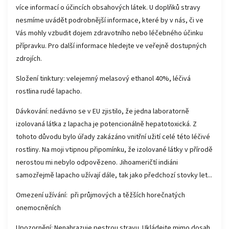
více informací o účincích obsahových látek. U doplňků stravy
nesmíme uvádět podrobnější informace, které by v nás, či ve
Vás mohly vzbudit dojem zdravotního nebo léčebného účinku
přípravku. Pro další informace hledejte ve veřejně dostupných
zdrojích.
Složení tinktury: velejemný melasový ethanol 40%, léčivá
rostlina rudé lapacho.
Dávkování: nedávno se v EU zjistilo, že jedna laboratorně
izolovaná látka z lapacha je potencionálně hepatotoxická. Z
tohoto důvodu bylo úřady zakázáno vnitřní užití celé této léčivé
rostliny. Na moji vtipnou připomínku, že izolované látky v přírodě
nerostou mi nebylo odpovězeno. Jihoameričtí indiáni
samozřejmě lapacho užívají dále, tak jako předchozí stovky let...
Omezení užívání: při průjmových a těžších horečnatých
onemocněních
Upozornění: Nenahrazuje pestrou stravu. Ukládejte mimo dosah