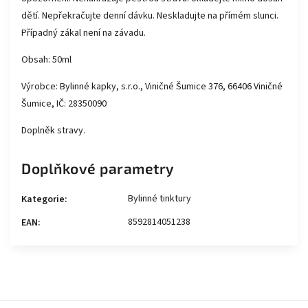
dětí. Nepřekračujte denní dávku. Neskladujte na přímém slunci.
Případný zákal není na závadu.
Obsah: 50ml
Výrobce: Bylinné kapky, s.r.o., Viničné Šumice 376, 66406 Viničné
Šumice, IČ: 28350090
Doplněk stravy.
Doplňkové parametry
Bylinné tinktury
Kategorie
:
8592814051238
EAN
: