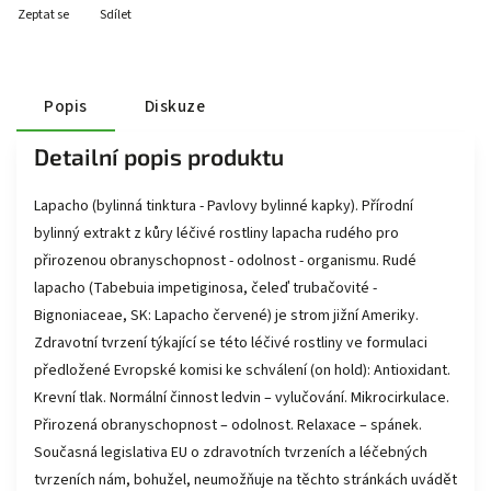
Zeptat se
Sdílet
Popis
Diskuze
Detailní popis produktu
Lapacho (bylinná tinktura - Pavlovy bylinné kapky). Přírodní
bylinný extrakt z kůry léčivé rostliny lapacha rudého pro
přirozenou obranyschopnost - odolnost - organismu. Rudé
lapacho (Tabebuia impetiginosa, čeleď trubačovité -
Bignoniaceae, SK: Lapacho červené) je strom jižní Ameriky.
Zdravotní tvrzení týkající se této léčivé rostliny ve formulaci
předložené Evropské komisi ke schválení (on hold): Antioxidant.
Krevní tlak. Normální činnost ledvin – vylučování. Mikrocirkulace.
Přirozená obranyschopnost – odolnost. Relaxace – spánek.
Současná legislativa EU o zdravotních tvrzeních a léčebných
tvrzeních nám, bohužel, neumožňuje na těchto stránkách uvádět