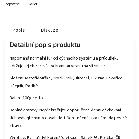
Zeptat se
Sdílet
Popis
Diskuze
Detailní popis produktu
Napomáhá normální funkci dýchacího systému a průdušek,
udržuje jejich zdraví a ochrannou vrstvu na sliznicích.
Složení: Mateřídouška, Proskurník, Jitrocel, Divizna, Lékořice,
Lišejník, Podběl
Balení: 100g netto
Doplněk stravy. Nepřekračujte doporučené denní dávkování.
Uchovávejte mimo dosah dětí. Není určené jako náhrada pestré
stravy.
Výrobce: Bylinářství-kořenářství s.r.o., Sádek 98, Polička, ČR