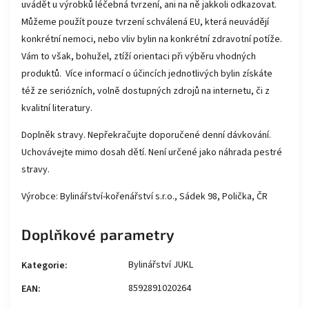
uvádět u výrobků léčebná tvrzení, ani na ně jakkoli odkazovat.
Můžeme použít pouze tvrzení schválená EU, která neuvádějí
konkrétní nemoci, nebo vliv bylin na konkrétní zdravotní potíže.
Vám to však, bohužel, ztíží orientaci při výběru vhodných
produktů. Více informací o účincích jednotlivých bylin získáte
též ze seriózních, volně dostupných zdrojů na internetu, či z
kvalitní literatury.
Doplněk stravy. Nepřekračujte doporučené denní dávkování.
Uchovávejte mimo dosah dětí. Není určené jako náhrada pestré
stravy.
Výrobce: Bylinářství-kořenářství s.r.o., Sádek 98, Polička, ČR
Doplňkové parametry
Bylinářství JUKL
Kategorie
:
8592891020264
EAN
: