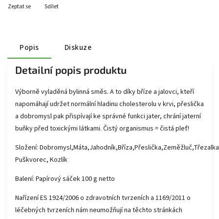
Zeptat se
Sdílet
Popis
Diskuze
Detailní popis produktu
Výborně vyladěná bylinná směs. A to díky bříze a jalovci, kteří
napomáhají udržet normální hladinu cholesterolu v krvi, přeslička
a dobromysl pak přispívají ke správné funkci jater, chrání jaterní
buňky před toxickými látkami. Čistý organismus = čistá pleť!
Složení: Dobromysl,Máta,Jahodník,Bříza,Přeslička,Zeměžluč,Třezalka
Puškvorec, Kozlík
Balení: Papírový sáček 100 g netto
Nařízení ES 1924/2006 o zdravotních tvrzeních a 1169/2011 o
léčebných tvrzeních nám neumožňují na těchto stránkách