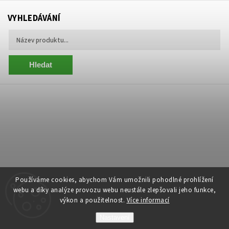
VYHLEDÁVÁNÍ
Hledat
Používáme cookies, abychom Vám umožnili pohodlné prohlížení
webu a díky analýze provozu webu neustále zlepšovali jeho funkce,
výkon a použitelnost.
Více informací
Copyright 2026
Centrum Zelený Anděl
. Všechna práva vyhrazena.
Nastavení
Grafický návrh vytvořil a nakódoval
Shoptak.cz