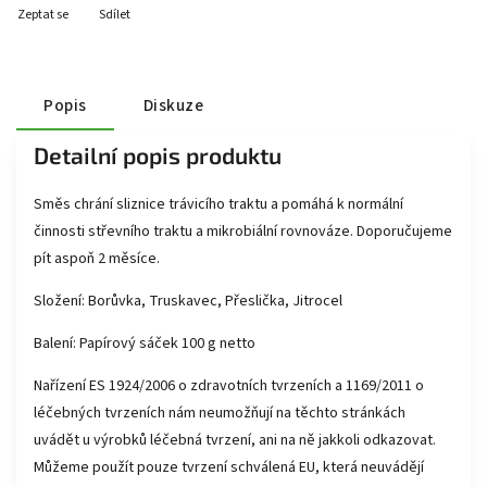
Zeptat se
Sdílet
Popis
Diskuze
Detailní popis produktu
Směs chrání sliznice trávicího traktu a pomáhá k normální
činnosti střevního traktu a mikrobiální rovnováze. Doporučujeme
pít aspoň 2 měsíce.
Složení: Borůvka, Truskavec, Přeslička, Jitrocel
Balení: Papírový sáček 100 g netto
Nařízení ES 1924/2006 o zdravotních tvrzeních a 1169/2011 o
léčebných tvrzeních nám neumožňují na těchto stránkách
uvádět u výrobků léčebná tvrzení, ani na ně jakkoli odkazovat.
Můžeme použít pouze tvrzení schválená EU, která neuvádějí