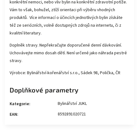
konkrétní nemoci, nebo vliv bylin na konkrétní zdravotní potíže.
Vám to však, bohužel, ztíží orientaci při výběru vhodných
produktů. Více informací o účincích jednotlivých bylin získáte
též ze seriózních, volně dostupných zdrojů na internetu, či z
kvalitní literatury.
Doplněk stravy. Nepřekračujte doporučené denní dávkování.
Uchovávejte mimo dosah dětí. Není určené jako náhrada pestré
stravy.
Výrobce: Bylinářství-kořenářství s.r.o., Sádek 98, Polička, ČR
Doplňkové parametry
Bylinářství JUKL
Kategorie
:
8592891020721
EAN
: