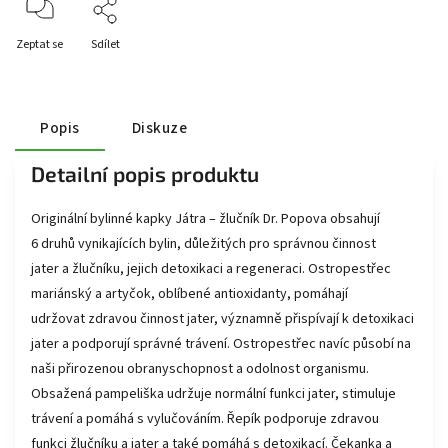
Zeptat se
Sdílet
Popis
Diskuze
Detailní popis produktu
Originální bylinné kapky Játra – žlučník Dr. Popova obsahují
6 druhů vynikajících bylin, důležitých pro správnou činnost
jater a žlučníku, jejich detoxikaci a regeneraci. Ostropestřec
mariánský a artyčok, oblíbené antioxidanty, pomáhají
udržovat zdravou činnost jater, významně přispívají k detoxikaci
jater a podporují správné trávení. Ostropestřec navíc působí na
naši přirozenou obranyschopnost a odolnost organismu.
Obsažená pampeliška udržuje normální funkci jater, stimuluje
trávení a pomáhá s vylučováním. Řepík podporuje zdravou
funkci žlučníku a jater a také pomáhá s detoxikací. Čekanka a