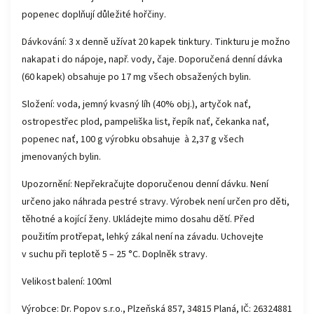
popenec doplňují důležité hořčiny.
Dávkování: 3 x denně užívat 20 kapek tinktury. Tinkturu je možno
nakapat i do nápoje, např. vody, čaje. Doporučená denní dávka
(60 kapek) obsahuje po 17 mg všech obsažených bylin.
Složení: voda, jemný kvasný líh (40% obj.), artyčok nať,
ostropestřec plod, pampeliška list, řepík nať, čekanka nať,
popenec nať, 100 g výrobku obsahuje à 2,37 g všech
jmenovaných bylin.
Upozornění: Nepřekračujte doporučenou denní dávku. Není
určeno jako náhrada pestré stravy. Výrobek není určen pro děti,
těhotné a kojící ženy. Ukládejte mimo dosahu dětí. Před
použitím protřepat, lehký zákal není na závadu. Uchovejte
v suchu při teplotě 5 – 25 °C. Doplněk stravy.
Velikost balení: 100ml
Výrobce: Dr. Popov s.r.o., Plzeňská 857, 34815 Planá, IČ: 26324881