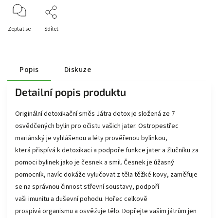
Zeptat se
Sdílet
Popis
Diskuze
Detailní popis produktu
Originální detoxikační směs Játra detox je složená ze 7
osvědčených bylin pro očistu vašich jater. Ostropestřec
mariánský je vyhlášenou a léty prověřenou bylinkou,
která přispívá k detoxikaci a podpoře funkce jater a žlučníku za
pomoci bylinek jako je česnek a smil. Česnek je úžasný
pomocník, navíc dokáže vylučovat z těla těžké kovy, zaměřuje
se na správnou činnost střevní soustavy, podpoří
vaši imunitu a duševní pohodu. Hořec celkově
prospívá organismu a osvěžuje tělo. Dopřejte vašim játrům jen