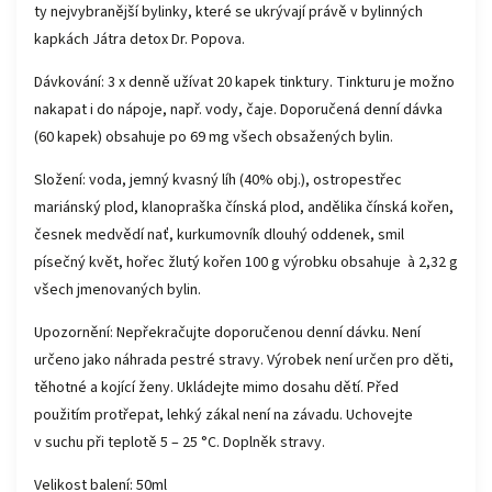
ty nejvybranější bylinky, které se ukrývají právě v bylinných
kapkách Játra detox Dr. Popova.
Dávkování: 3 x denně užívat 20 kapek tinktury. Tinkturu je možno
nakapat i do nápoje, např. vody, čaje. Doporučená denní dávka
(60 kapek) obsahuje po 69 mg všech obsažených bylin.
Složení: voda, jemný kvasný líh (40% obj.), ostropestřec
mariánský plod, klanopraška čínská plod, andělika čínská kořen,
česnek medvědí nať, kurkumovník dlouhý oddenek, smil
písečný květ, hořec žlutý kořen 100 g výrobku obsahuje à 2,32 g
všech jmenovaných bylin.
Upozornění: Nepřekračujte doporučenou denní dávku. Není
určeno jako náhrada pestré stravy. Výrobek není určen pro děti,
těhotné a kojící ženy. Ukládejte mimo dosahu dětí. Před
použitím protřepat, lehký zákal není na závadu. Uchovejte
v suchu při teplotě 5 – 25 °C. Doplněk stravy.
Velikost balení: 50ml