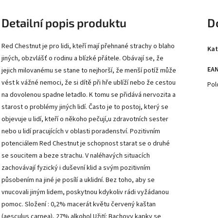
Detailní popis produktu
D
Red Chestnut je pro lidi, kteří mají přehnané strachy o blaho
Kat
jiných, obzvlášť o rodinu a blízké přátele. Obávají se, že
EA
jejich milovanému se stane to nejhorší, že menší potíž může
vést k vážné nemoci, že si dítě při hře ublíží nebo že cestou
Pol
na dovolenou spadne letadlo. K tomu se přidává nervozita a
starost o problémy jiných lidí. Často je to postoj, který se
objevuje u lidí, kteří o někoho pečují,u zdravotních sester
nebo u lidí pracujících v oblasti poradenství. Pozitivním
potenciálem Red Chestnut je schopnost starat se o druhé
se soucitem a beze strachu. V naléhavých situacích
zachovávají fyzický i duševní klid a svým pozitivním
působením na jiné je posílí a uklidní. Bez toho, aby se
vnucovali jiným lidem, poskytnou kdykoliv rádi vyžádanou
pomoc. Složení : 0,2% macerát květu červený kaštan
(aesculus carnea), 27% alkohol Užití: Bachovy kapky se