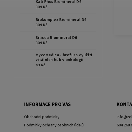
Kali Phos Biomineral D6
304 Kč
Biokomplex Biomineral D6
304 Kč
Silicea Biomineral D6
304 Kč
MycoMedica - brožura Využití
vitálních hub v onkologii
49 Kč
INFORMACE PRO VÁS
KONTA
Obchodní podmínky
info
@
ze
Podmínky ochrany osobních údajů
604 268 