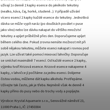
užívají 1x denně 2 kapky esence do jakékoliv tekutiny
(nealko, káva, čaj, horké, studené...). V případě užívání
vícero esencí 2 kapky každé esence do tekutiny. Jednotlivá
dávka se může vypít naráz (po douškách poválet v puse
jako víno) nebo lze dávku nakapat do většího množství
tekutiny a upíjet průběžně přes den. Doporučujeme upíjet
během celého dne. Pokud zrovna nemáte možnost mít při
sobě nějakou tekutinu, můžete esenci nakapat i rovnou pod
jazyk. Lze užívat také pomocí mixovací lahvičky: Doporučuje
se smíchat maximálně 7 esencí. Od každé esence 2 kapky,
výjimku tvoří Krizová esence. Krizové esence nakapeme 4
kapky, v lahvičce jí počítáme za jednu esenci. Dolijeme
čistou vodou, můžeme dát kapku alkoholu. Protřepáme.
Užívejte tak často, jak je třeba. Nejméně však 4x denně 4
kapky přímo do pusy nebo do trochy vody a popíjejte.
Výrobce: Krystal Aquamarin s.r.o., Senovážné náměstí 23,
11000 Praha 1, IČ: 27450384