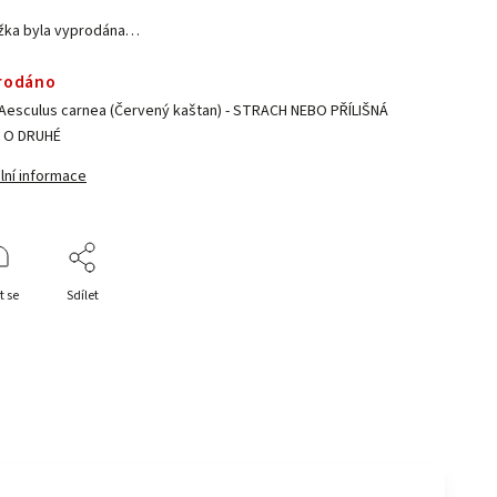
žka byla vyprodána…
rodáno
-Aesculus carnea (Červený kaštan) - STRACH NEBO PŘÍLIŠNÁ
 O DRUHÉ
lní informace
t se
Sdílet