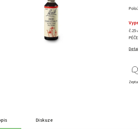
Polo
Vyp
č.25
PÉČE
Detai
Zepta
pis
Diskuze