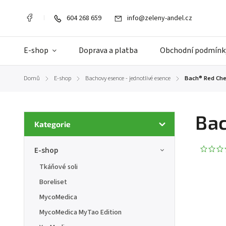
604 268 659
info@zeleny-andel.cz
E-shop
Doprava a platba
Obchodní podmínk
Domů
E-shop
Bachovy esence - jednotlivé esence
Bach® Red Che
/
/
/
Bac
Kategorie
E-shop
Tkáňové soli
Boreliset
MycoMedica
MycoMedica MyTao Edition