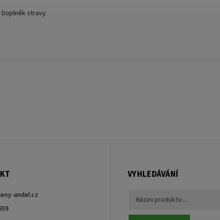
Doplněk stravy.
KT
VYHLEDÁVÁNÍ
leny-andel.cz
659