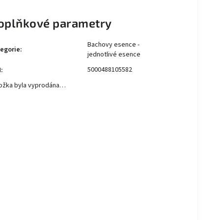
oplňkové parametry
Bachovy esence -
egorie
:
jednotlivé esence
5000488105582
N
:
ožka byla vyprodána…