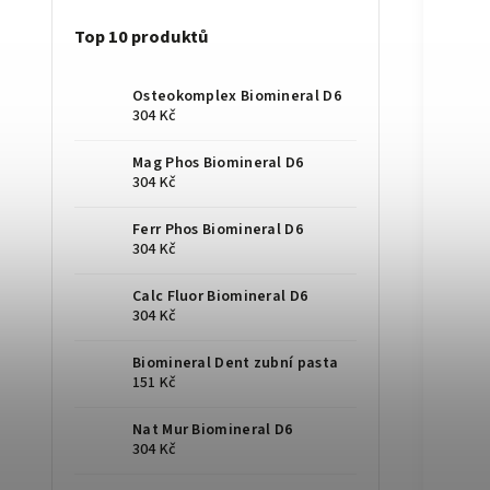
Top 10 produktů
Osteokomplex Biomineral D6
304 Kč
Mag Phos Biomineral D6
304 Kč
Ferr Phos Biomineral D6
304 Kč
Calc Fluor Biomineral D6
304 Kč
Biomineral Dent zubní pasta
151 Kč
Nat Mur Biomineral D6
304 Kč