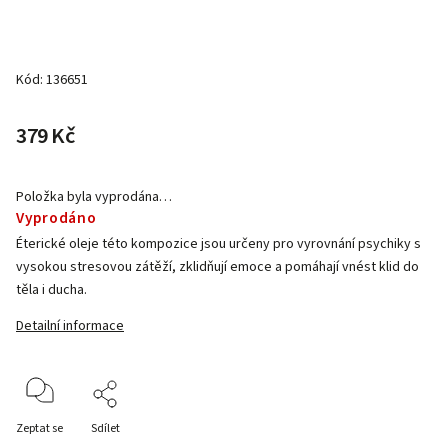
Kód:
136651
379 Kč
Položka byla vyprodána…
Vyprodáno
Éterické oleje této kompozice jsou určeny pro vyrovnání psychiky s
vysokou stresovou zátěží, zklidňují emoce a pomáhají vnést klid do
těla i ducha.
Detailní informace
Zeptat se
Sdílet