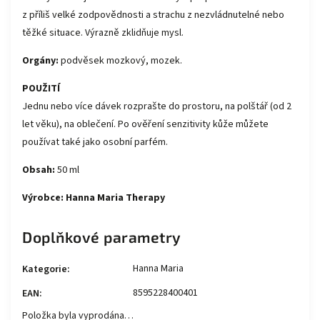
z příliš velké zodpovědnosti a strachu z nezvládnutelné nebo
těžké situace. Výrazně zklidňuje mysl.
Orgány:
podvěsek mozkový, mozek.
POUŽITÍ
Jednu nebo více dávek rozprašte do prostoru, na polštář (od 2
let věku), na oblečení. Po ověření senzitivity kůže můžete
používat také jako osobní parfém.
Obsah:
50 ml
Výrobce: Hanna Maria Therapy
Doplňkové parametry
Hanna Maria
Kategorie
:
8595228400401
EAN
:
Položka byla vyprodána…