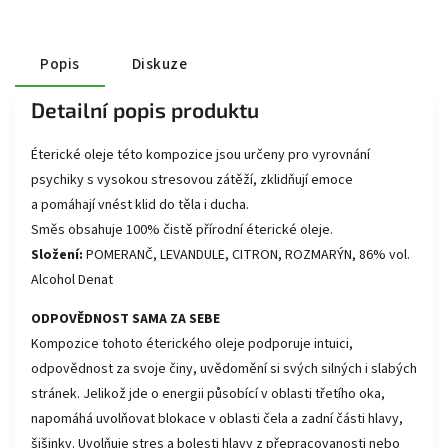
Popis
Diskuze
Detailní popis produktu
Éterické oleje této kompozice jsou určeny pro vyrovnání
psychiky s vysokou stresovou zátěží, zklidňují emoce
a pomáhají vnést klid do těla i ducha.
Směs obsahuje 100% čistě přírodní éterické oleje.
Složení:
POMERANČ, LEVANDULE, CITRON, ROZMARÝN, 86% vol.
Alcohol Denat
ODPOVĚDNOST SAMA ZA SEBE
Kompozice tohoto éterického oleje podporuje intuici,
odpovědnost za svoje činy, uvědomění si svých silných i slabých
stránek. Jelikož jde o energii působící v oblasti třetího oka,
napomáhá uvolňovat blokace v oblasti čela a zadní části hlavy,
šišinky. Uvolňuje stres a bolesti hlavy z přepracovanosti nebo