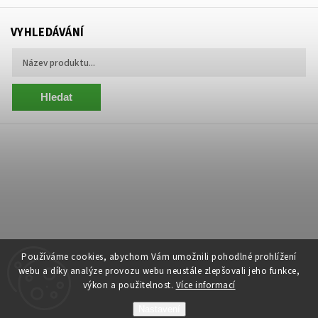
VYHLEDÁVÁNÍ
Hledat
Používáme cookies, abychom Vám umožnili pohodlné prohlížení
webu a díky analýze provozu webu neustále zlepšovali jeho funkce,
výkon a použitelnost.
Více informací
Copyright 2026
Centrum Zelený Anděl
. Všechna práva vyhrazena.
Nastavení
Grafický návrh vytvořil a nakódoval
Shoptak.cz