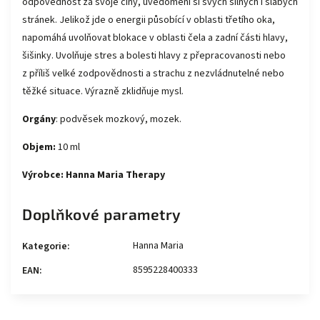
odpovědnost za svoje činy, uvědomění si svých silných i slabých
stránek. Jelikož jde o energii působící v oblasti třetího oka,
napomáhá uvolňovat blokace v oblasti čela a zadní části hlavy,
šišinky. Uvolňuje stres a bolesti hlavy z přepracovanosti nebo
z příliš velké zodpovědnosti a strachu z nezvládnutelné nebo
těžké situace. Výrazně zklidňuje mysl.
Orgány
: podvěsek mozkový, mozek.
Objem:
10 ml
Výrobce: Hanna Maria Therapy
Doplňkové parametry
Hanna Maria
Kategorie
:
8595228400333
EAN
: