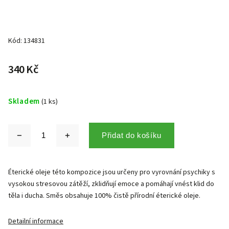
Kód:
134831
340 Kč
Skladem
(1 ks)
Přidat do košíku
Éterické oleje této kompozice jsou určeny pro vyrovnání psychiky s
vysokou stresovou zátěží, zklidňují emoce a pomáhají vnést klid do
těla i ducha. Směs obsahuje 100% čistě přírodní éterické oleje.
Detailní informace