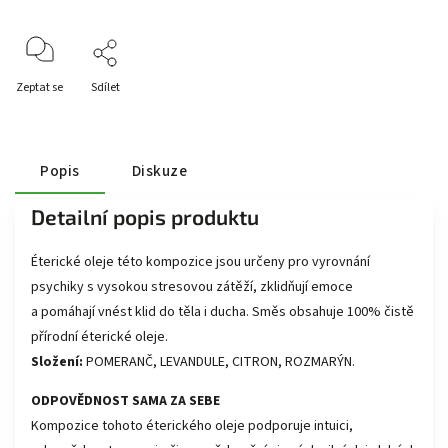
Zeptat se
Sdílet
Popis
Diskuze
Detailní popis produktu
Éterické oleje této kompozice jsou určeny pro vyrovnání
psychiky s vysokou stresovou zátěží, zklidňují emoce
a pomáhají vnést klid do těla i ducha. Směs obsahuje 100% čistě
přírodní éterické oleje.
Složení:
POMERANČ, LEVANDULE, CITRON, ROZMARÝN.
ODPOVĚDNOST SAMA ZA SEBE
Kompozice tohoto éterického oleje podporuje intuici,