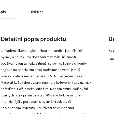
pis
Diskuze
Detailní popis produktu
D
Kat
Základem alkoholových tinktur YaoMedica jsou čínské
bylinky a houby. Pro dosažení maximální účinnosti
EA
používáme jen tu nejkvalitnější surovinu. Bylinky či houby
nejprve na speciálním stroji nadrtíme na velmi jemný
prášek, dále je macerujeme v 50% lihu až jeden měsíc.
Macerát každý den dynamizujeme a hotové tinktury už nijak
neředíme. Což je velmi důležité. Mechanismus uvolňování
účinných látek při maceraci v 50% alkoholu je mnohem
intenzivnější v porovnání s bylinnými odvary či
horkovodními extrakty. Při užívání tinktur dochází