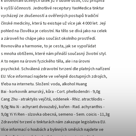
k uvolňování účinných látek již v dutině ústní, což přispívá
k vyšší účinnosti. Jednotlivé receptury YaoMedica tinktur
vycházejí ze zkušeností a ověřených postupů tradiční
čínské medicíny, která tu existuje už více jak 4 000 let. Její
pohled na člověka je celostní. Na tělo se dívá jako na celek
a zároveň ho chápe jako součást okolního prostředí.
Rovnováha a harmonie, to je cesta, jak se vypořádat
s mnoha obtížemi, které nám přináší současný životní styl.
A to nejen na úrovni fyzického těla, ale i na úrovni
psychické. Schválená zdravotní tvrzení dle platných nařízení
EU: Více informací najdete ve veřejně dostupných zdrojích,
třeba na internetu. Složení: voda, alkohol Huang
Bai - korkovník amurský, kůra - Cort. phellodendri - 9,0g
Cang Zhu - atraktylis vejčitá, oddenek - Rhiz. atractilodis -
9,0g Niu Xi - achyrant dvouzubý, kořen - Rad. achyranthis -
9,0g Yi Yi Ren - slzovka obecná, semeno - Sem. coicis - 11,3g
Zdravotní tvrzení o tinkturách nám zakazuje legislativa EU.
Více informací o houbách a bylinných směsích najdete ve