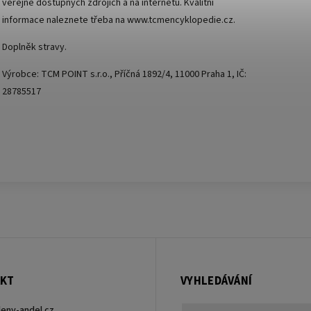
veřejně dostupných zdrojích a na internetu. Kvalitní
informace naleznete třeba na
www.tcmencyklopedie.cz
.
Doplněk stravy.
Výrobce: TCM POINT s.r.o., Příčná 1892/4, 11000 Praha 1, IČ:
28785517
KT
VYHLEDÁVÁNÍ
leny-andel.cz