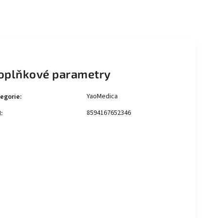
oplňkové parametry
YaoMedica
egorie
:
8594167652346
N
: