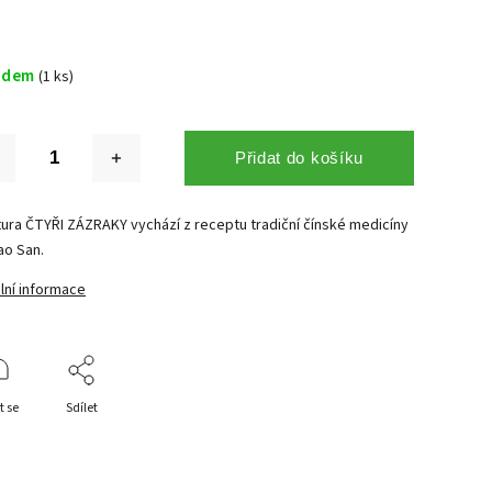
adem
(1 ks)
Přidat do košíku
tura ČTYŘI ZÁZRAKY vychází z receptu tradiční čínské medicíny
ao San.
lní informace
t se
Sdílet