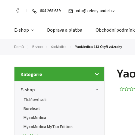
604 268 659
info@zeleny-andel.cz
E-shop
Doprava a platba
Obchodní podmínk
Domů
E-shop
YaoMedica
YaoMedica 113 Čtyři zázraky
/
/
/
Yao
Kategorie
E-shop
Tkáňové soli
Boreliset
MycoMedica
MycoMedica MyTao Edition