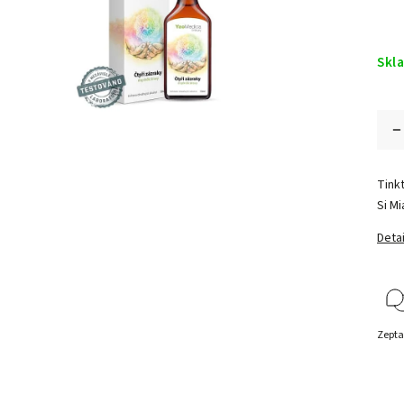
Skl
Tink
Si Mi
Detai
Zepta