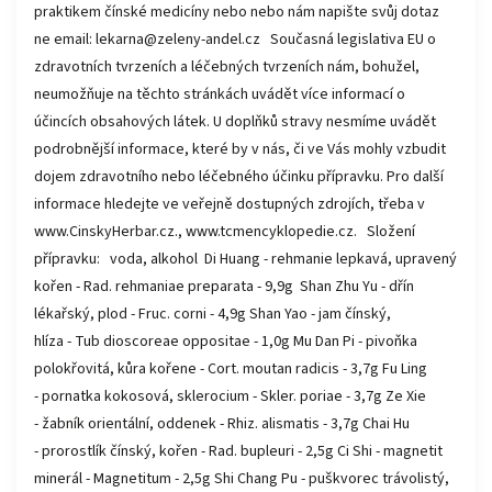
praktikem čínské medicíny nebo nebo nám napište svůj dotaz
ne email: lekarna@zeleny-andel.cz Současná legislativa EU o
zdravotních tvrzeních a léčebných tvrzeních nám, bohužel,
neumožňuje na těchto stránkách uvádět více informací o
účincích obsahových látek. U doplňků stravy nesmíme uvádět
podrobnější informace, které by v nás, či ve Vás mohly vzbudit
dojem zdravotního nebo léčebného účinku přípravku. Pro další
informace hledejte ve veřejně dostupných zdrojích, třeba v
www.CinskyHerbar.cz., www.tcmencyklopedie.cz. Složení
přípravku: voda, alkohol Di Huang - rehmanie lepkavá, upravený
kořen - Rad. rehmaniae preparata - 9,9g Shan Zhu Yu - dřín
lékařský, plod - Fruc. corni - 4,9g Shan Yao - jam čínský,
hlíza - Tub dioscoreae oppositae - 1,0g Mu Dan Pi - pivoňka
polokřovitá, kůra kořene - Cort. moutan radicis - 3,7g Fu Ling
- pornatka kokosová, sklerocium - Skler. poriae - 3,7g Ze Xie
- žabník orientální, oddenek - Rhiz. alismatis - 3,7g Chai Hu
- prorostlík čínský, kořen - Rad. bupleuri - 2,5g Ci Shi - magnetit
minerál - Magnetitum - 2,5g Shi Chang Pu - puškvorec trávolistý,