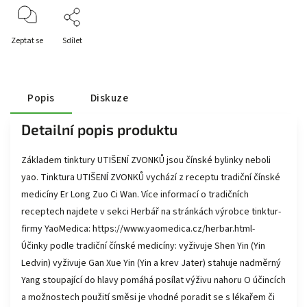
Zeptat se
Sdílet
Popis
Diskuze
Detailní popis produktu
Základem tinktury UTIŠENÍ ZVONKŮ jsou čínské bylinky neboli
yao. Tinktura UTIŠENÍ ZVONKŮ vychází z receptu tradiční čínské
medicíny Er Long Zuo Ci Wan. Více informací o tradičních
receptech najdete v sekci Herbář na stránkách výrobce tinktur-
firmy YaoMedica: https://www.yaomedica.cz/herbar.html-
Účinky podle tradiční čínské medicíny: vyživuje Shen Yin (Yin
Ledvin) vyživuje Gan Xue Yin (Yin a krev Jater) stahuje nadměrný
Yang stoupající do hlavy pomáhá posílat výživu nahoru O účincích
a možnostech použití směsi je vhodné poradit se s lékařem či