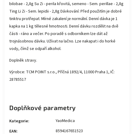
bilobae - 2,8g Su Zi - perila křovitá, semeno - Sem. perillae - 2,8g
Ting Li Zi - Sem. lepidii - 2,8g Dávkování: Před použitím je dobré
tinktru protřepat. Mírné zakalení je normální. Denní dávka je 1
kapka na 1 kg tělesné hmotnosti. Denní dávku rozdělit na dvě
části - ráno a večer. Po poradě s odborníkem lze dát až
trojnásobnou dávku. Užívat na lačno. Lze nakapat i do horké
vody, čímž se odpaří alkohol.
Doplněk stravy.
Výrobce: TCM POINT s.r.o., Příčná 1892/4, 11000 Praha 1, IČ:
28785517
Doplňkové parametry
YaoMedica
Kategorie
:
8594167651523
EAN
: