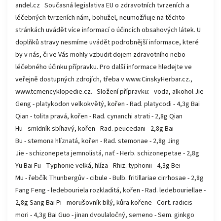
andel.cz Současná legislativa EU o zdravotních tvrzeních a
léčebných tvrzeních nám, bohužel, neumožňuje na těchto
stránkách uvádět více informací o účincích obsahových látek. U
doplňků stravy nesmíme uvádět podrobnější informace, které
by v nás, či ve Vás mohly vzbudit dojem zdravotního nebo
léčebného účinku přípravku. Pro další informace hledejte ve
veřejně dostupných zdrojích, třeba v www.CinskyHerbar.cz.,
www.tcmencyklopedie.cz. Složení přípravku: voda, alkohol Jie
Geng - platykodon velkokvětý, kořen - Rad. platycodi - 4,3g Bai
Qian - tolita pravá, kořen - Rad. cynanchi atrati - 2,8g Qian
Hu - smldník sbíhavý, kořen - Rad. peucedani - 2,8g Bai
Bu - stemona hlíznatá, kořen - Rad. stemonae - 2,8g Jing
Jie - schizonepeta jemnolistá, nať - Herb. schizonepetae - 2,8g
Yu Bai Fu - Typhonie velká, hlíza - Rhiz. typhonii - 4,3g Bei
Mu - řebčík Thunbergův - cibule - Bulb. fritillariae cirrhosae - 2,8g
Fang Feng - ledebouriela rozkladitá, kořen - Rad. ledebouriellae -
2,8g Sang Bai Pi - morušovník bílý, kůra kořene - Cort. radicis
mori - 4,3g Bai Guo - jinan dvoulaločný, semeno - Sem. ginkgo