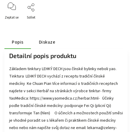
Zeptat se
Sdílet
Popis
Diskuze
Detailní popis produktu
Základem tinktury LEHKÝ DECH jsou čínské bylinky neboli yao.
Tinktura LEHKÝ DECH vychází z receptu tradiční čínské
medicíny Ke Chuan Pian Více informací o tradičních receptech
najdete v sekci Herbář na stránkách výrobce tinktur- firmy
YaoMedica: https://www.yaomedica.cz/herbar.html- Účinky
podle tradiční čínské medicíny: podporuje Fei Qi (plicní Qi)
transformuje Tan (hlen) O účincích a možnostech použití směsi
je vhodné poradit se s lékařem či praktikem čínské medicíny
nebo nebo nám napište svůj dotaz ne email: lekarna@zeleny-