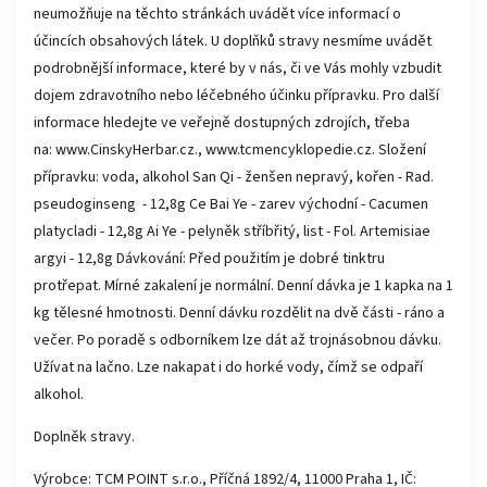
neumožňuje na těchto stránkách uvádět více informací o
účincích obsahových látek. U doplňků stravy nesmíme uvádět
podrobnější informace, které by v nás, či ve Vás mohly vzbudit
dojem zdravotního nebo léčebného účinku přípravku. Pro další
informace hledejte ve veřejně dostupných zdrojích, třeba
na: www.CinskyHerbar.cz., www.tcmencyklopedie.cz. Složení
přípravku: voda, alkohol San Qi - ženšen nepravý, kořen - Rad.
pseudoginseng - 12,8g Ce Bai Ye - zarev východní - Cacumen
platycladi - 12,8g Ai Ye - pelyněk stříbřitý, list - Fol. Artemisiae
argyi - 12,8g Dávkování: Před použitím je dobré tinktru
protřepat. Mírné zakalení je normální. Denní dávka je 1 kapka na 1
kg tělesné hmotnosti. Denní dávku rozdělit na dvě části - ráno a
večer. Po poradě s odborníkem lze dát až trojnásobnou dávku.
Užívat na lačno. Lze nakapat i do horké vody, čímž se odpaří
alkohol.
Doplněk stravy.
Výrobce: TCM POINT s.r.o., Příčná 1892/4, 11000 Praha 1, IČ: