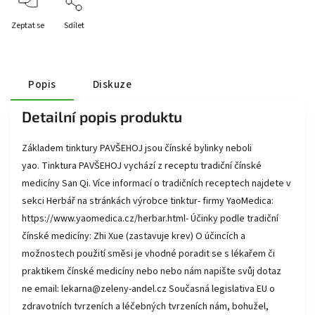
Zeptat se
Sdílet
Popis
Diskuze
Detailní popis produktu
Základem tinktury PAVŠEHOJ jsou čínské bylinky neboli
yao. Tinktura PAVŠEHOJ vychází z receptu tradiční čínské
medicíny San Qi. Více informací o tradičních receptech najdete v
sekci Herbář na stránkách výrobce tinktur- firmy YaoMedica:
https://www.yaomedica.cz/herbar.html- Účinky podle tradiční
čínské medicíny: Zhi Xue (zastavuje krev) O účincích a
možnostech použití směsi je vhodné poradit se s lékařem či
praktikem čínské medicíny nebo nebo nám napište svůj dotaz
ne email: lekarna@zeleny-andel.cz Současná legislativa EU o
zdravotních tvrzeních a léčebných tvrzeních nám, bohužel,