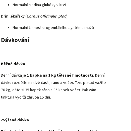
Normální hladina glukózy v krvi
Dřín lékařský
(
Cornus officinalis, plod
)
Normální činnost urogenitálního systému mužů
Dávkování
Běžná dávka
Denní dávka je
1 kapka na 1 kg tělesné hmotnosti
.
Denní
dávku rozdělte na dvě části, ráno a večer. Tzn. pokud vážíte
70 kg, dáte si 35 kapek ráno a 35 kapek večer. Pak vám
tinktura vydrží zhruba 15 dní.
Zvýšená dávka