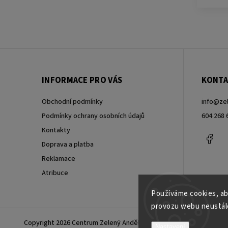
INFORMACE PRO VÁS
KONTA
Obchodní podmínky
info
@
ze
Podmínky ochrany osobních údajů
604 268 
Kontakty
Fac
Doprava a platba
Reklamace
Atribuce
Používáme cookies, ab
provozu webu neustále
Copyright 2026
Centrum Zelený Anděl
. Všechna práva vyhrazena.
Nastavení