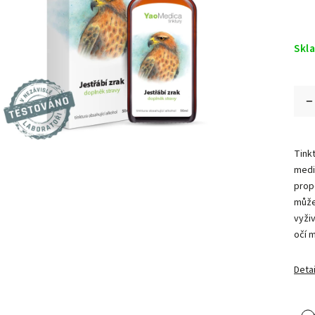
Skl
Tink
medi
propo
může 
vyži
očí 
Detai