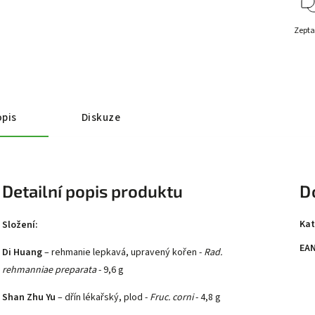
Zepta
pis
Diskuze
Detailní popis produktu
D
Kat
Složení:
EA
Di Huang
– rehmanie lepkavá, upravený kořen -
Rad.
rehmanniae preparata
- 9,6 g
Shan Zhu Yu
– dřín lékařský, plod -
Fruc. corni
- 4,8 g