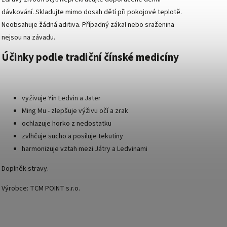
dávkování. Skladujte mimo dosah dětí při pokojové teplotě.
Neobsahuje žádná aditiva. Případný zákal nebo sraženina
nejsou na závadu.
Účinky podle
tradiční čínské medicíny
vyživuje Yin Ledvin a Jater
Ming Mu - zlepšuje výživu očí a zrak
ochlazuje horko z nedostatku
zvlhčuje sucho a posiluje tekutiny
harmonizuje vztah mezi Játry a Ledvinami
Doplněk stravy.
Výrobce: TCM POINT s.r.o.