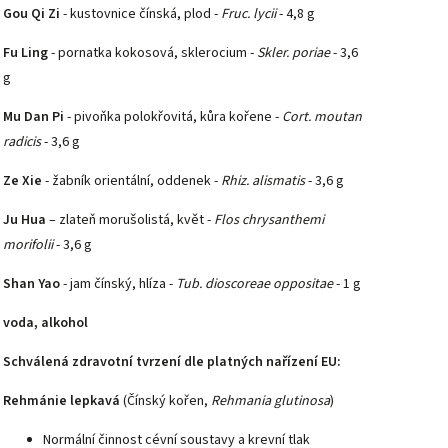
Gou Qi Zi
- kustovnice čínská, plod -
Fruc. lycii
- 4,8 g
Fu Ling
- pornatka kokosová, sklerocium -
Skler. poriae
- 3,6
g
Mu Dan Pi
- pivoňka polokřovitá, kůra kořene -
Cort. moutan
radicis
- 3,6 g
Ze Xie
- žabník orientální, oddenek -
Rhiz. alismatis
- 3,6 g
Ju Hua
– zlateň morušolistá, květ -
Flos chrysanthemi
morifolii
- 3,6 g
Shan Yao
- jam čínský, hlíza -
Tub. dioscoreae oppositae
- 1 g
voda, alkohol
Schválená zdravotní tvrzení dle platných nařízení EU:
Rehmánie lepkavá
(Čínský kořen,
Rehmania glutinosa
)
Normální činnost cévní soustavy a krevní tlak