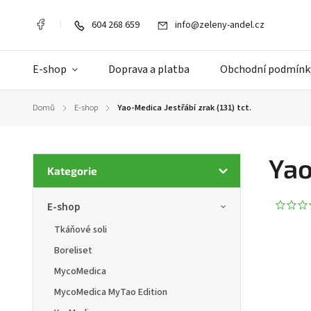
604 268 659
info@zeleny-andel.cz
E-shop
Doprava a platba
Obchodní podmínk
Domů
E-shop
Yao-Medica Jestřábí zrak (131) tct.
/
/
Yao
Kategorie
E-shop
Tkáňové soli
Boreliset
MycoMedica
MycoMedica MyTao Edition