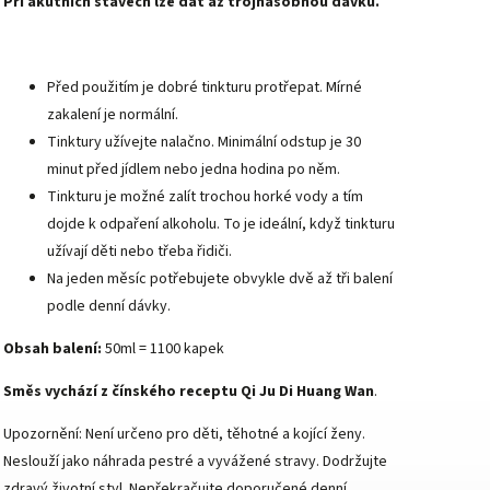
Při akutních stavech lze dát až trojnásobnou dávku.
Před použitím je dobré tinkturu protřepat. Mírné
zakalení je normální.
Tinktury užívejte nalačno. Minimální odstup je 30
minut před jídlem nebo jedna hodina po něm.
Tinkturu je možné zalít trochou horké vody a tím
dojde k odpaření alkoholu. To je ideální, když tinkturu
užívají děti nebo třeba řidiči.
Na jeden měsíc potřebujete obvykle dvě až tři balení
podle denní dávky.
Obsah balení:
50ml = 1100 kapek
Směs vychází z čínského receptu
Qi Ju Di Huang Wan
.
Upozornění: Není určeno pro děti, těhotné a kojící ženy.
Neslouží jako náhrada pestré a vyvážené stravy. Dodržujte
zdravý životní styl. Nepřekračujte doporučené denní