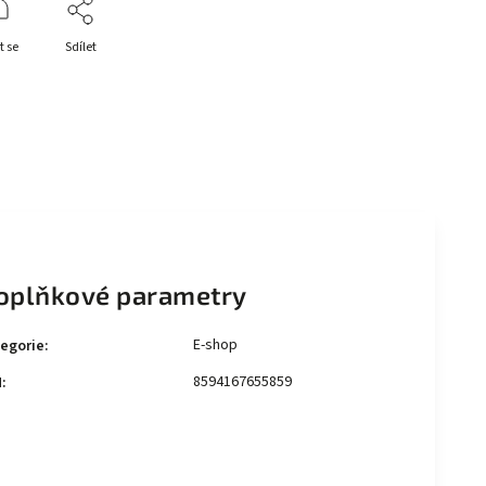
t se
Sdílet
oplňkové parametry
E-shop
egorie
:
8594167655859
N
: