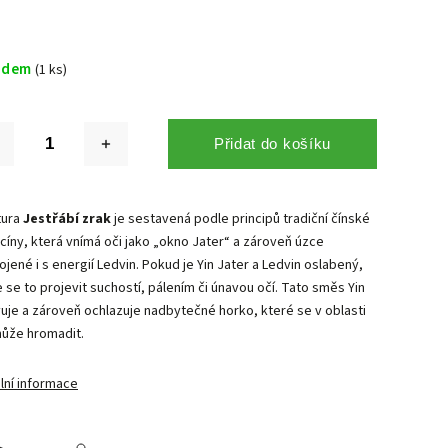
adem
(1 ks)
Přidat do košíku
tura
Jestřábí zrak
je sestavená podle principů tradiční čínské
cíny, která vnímá oči jako „okno Jater“ a zároveň úzce
jené i s energií Ledvin. Pokud je Yin Jater a Ledvin oslabený,
se to projevit suchostí, pálením či únavou očí. Tato směs Yin
vuje a zároveň ochlazuje nadbytečné horko, které se v oblasti
může hromadit.
lní informace