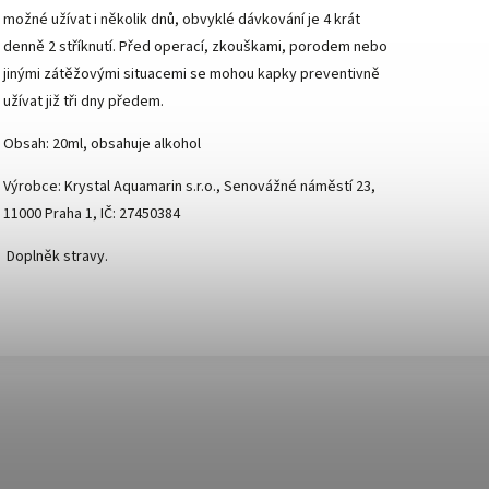
možné užívat i několik dnů, obvyklé dávkování je 4 krát
denně 2 stříknutí. Před operací, zkouškami, porodem nebo
jinými zátěžovými situacemi se mohou kapky preventivně
užívat již tři dny předem.
Obsah: 20ml, obsahuje alkohol
Výrobce: Krystal Aquamarin s.r.o., Senovážné náměstí 23,
11000 Praha 1, IČ: 27450384
Doplněk stravy.