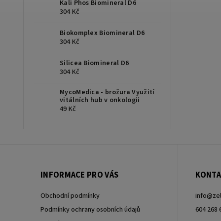
Kali Phos Biomineral D6
304 Kč
Biokomplex Biomineral D6
304 Kč
Silicea Biomineral D6
304 Kč
MycoMedica - brožura Využití
vitálních hub v onkologii
49 Kč
INFORMACE PRO VÁS
KONTA
Obchodní podmínky
info
@
ze
Podmínky ochrany osobních údajů
604 268 