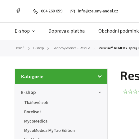
604 268 659
info@zeleny-andel.cz
E-shop
Doprava a platba
Obchodní podmínk
Domů
E-shop
Bachovy esence - Rescue
Rescue® REMEDY sprej 
/
/
/
Res
Kategorie
E-shop
Tkáňové soli
Boreliset
MycoMedica
MycoMedica MyTao Edition