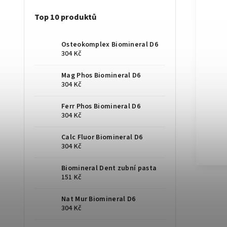
Top 10 produktů
Osteokomplex Biomineral D6
304 Kč
Mag Phos Biomineral D6
304 Kč
Ferr Phos Biomineral D6
304 Kč
Calc Fluor Biomineral D6
304 Kč
Biomineral Dent zubní pasta
151 Kč
Nat Mur Biomineral D6
304 Kč