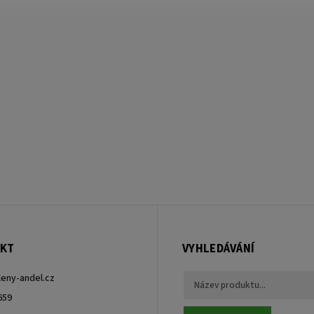
KT
VYHLEDÁVÁNÍ
leny-andel.cz
659