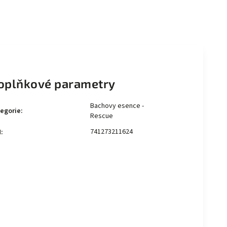
oplňkové parametry
Bachovy esence -
egorie
:
Rescue
741273211624
N
: