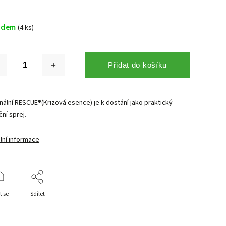
adem
(4 ks)
Přidat do košíku
nální RESCUE®(Krizová esence) je k dostání jako praktický
ční sprej.
lní informace
t se
Sdílet