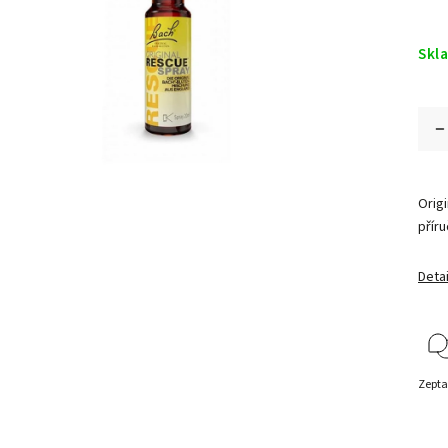
Skl
Origi
příru
Detai
Zepta