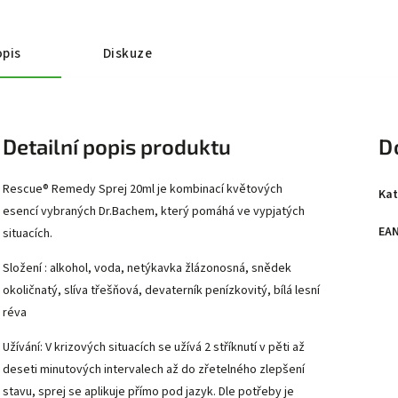
pis
Diskuze
Detailní popis produktu
D
Rescue® Remedy Sprej 20ml je kombinací květových
Kat
esencí vybraných Dr.Bachem, který pomáhá ve vypjatých
EA
situacích.
Složení : alkohol, voda, netýkavka žlázonosná, snědek
okoličnatý, slíva třešňová, devaterník penízkovitý, bílá lesní
réva
Užívání: V krizových situacích se užívá 2 stříknutí v pěti až
deseti minutových intervalech až do zřetelného zlepšení
stavu, sprej se aplikuje přímo pod jazyk. Dle potřeby je