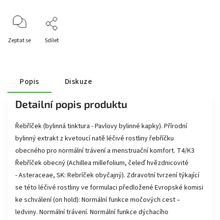
Zeptat se
Sdílet
Popis
Diskuze
Detailní popis produktu
Řebříček (bylinná tinktura - Pavlovy bylinné kapky). Přírodní
bylinný extrakt z kvetoucí natě léčivé rostliny řebříčku
obecného pro normální trávení a menstruační komfort. T4/K3
Řebříček obecný (Achillea millefolium, čeleď hvězdnicovité
- Asteraceae, SK: Rebríček obyčajný). Zdravotní tvrzení týkající
se této léčivé rostliny ve formulaci předložené Evropské komisi
ke schválení (on hold): Normální funkce močových cest –
ledviny. Normální trávení. Normální funkce dýchacího