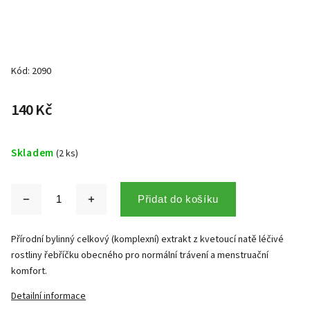
Kód:
2090
140 Kč
Skladem
(2 ks)
Přidat do košíku
Přírodní bylinný celkový (komplexní) extrakt z kvetoucí natě léčivé
rostliny řebříčku obecného pro normální trávení a menstruační
komfort.
Detailní informace