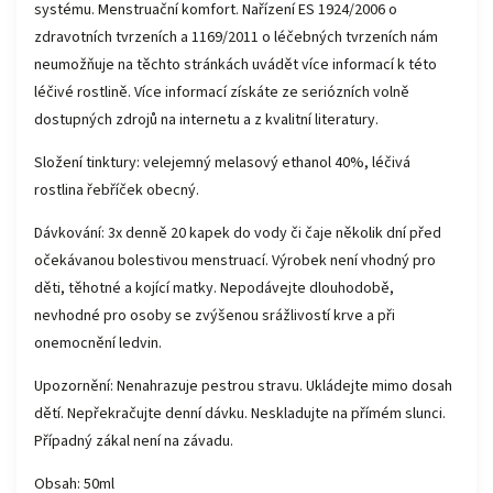
systému. Menstruační komfort. Nařízení ES 1924/2006 o
zdravotních tvrzeních a 1169/2011 o léčebných tvrzeních nám
neumožňuje na těchto stránkách uvádět více informací k této
léčivé rostlině. Více informací získáte ze seriózních volně
dostupných zdrojů na internetu a z kvalitní literatury.
Složení tinktury: velejemný melasový ethanol 40%, léčivá
rostlina řebříček obecný.
Dávkování: 3x denně 20 kapek do vody či čaje několik dní před
očekávanou bolestivou menstruací. Výrobek není vhodný pro
děti, těhotné a kojící matky. Nepodávejte dlouhodobě,
nevhodné pro osoby se zvýšenou srážlivostí krve a při
onemocnění ledvin.
Upozornění: Nenahrazuje pestrou stravu. Ukládejte mimo dosah
dětí. Nepřekračujte denní dávku. Neskladujte na přímém slunci.
Případný zákal není na závadu.
Obsah: 50ml