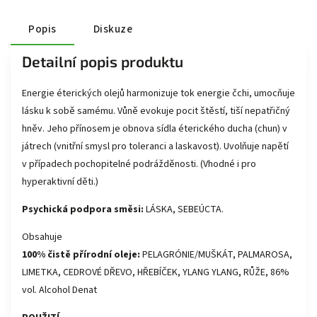
Popis
Diskuze
Detailní popis produktu
Energie éterických olejů harmonizuje tok energie čchi, umocňuje
lásku k sobě samému. Vůně evokuje pocit štěstí, tiší nepatřičný
hněv. Jeho přínosem je obnova sídla éterického ducha (chun) v
játrech (vnitřní smysl pro toleranci a laskavost). Uvolňuje napětí
v případech pochopitelné podrážděnosti. (Vhodné i pro
hyperaktivní děti.)
Psychická podpora směsi:
LÁSKA, SEBEÚCTA.
Obsahuje
100% čistě přírodní oleje:
PELAGRÓNIE/MUŠKÁT, PALMAROSA,
LIMETKA, CEDROVÉ DŘEVO, HŘEBÍČEK, YLANG YLANG, RŮŽE, 86%
vol. Alcohol Denat