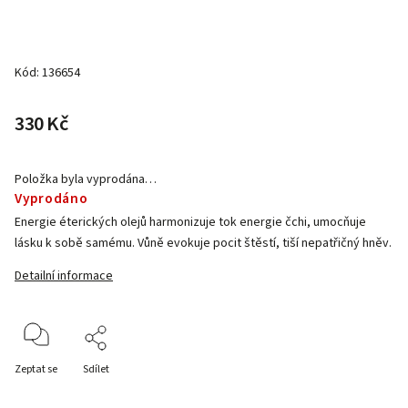
Kód:
136654
330 Kč
Položka byla vyprodána…
Vyprodáno
Energie éterických olejů harmonizuje tok energie čchi, umocňuje
lásku k sobě samému. Vůně evokuje pocit štěstí, tiší nepatřičný hněv.
Detailní informace
Zeptat se
Sdílet