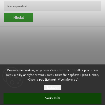
Hledat
Používáme cookies, abychom Vám umožnili pohodlné prohlížení
webu a díky analýze provozu webu neustále zlepšovali jeho funkce,
výkon a použitelnost.
Více informací
Copyright 2026
Centrum Zelený Anděl
. Všechna práva vyhrazena.
Nastavení
Grafický návrh vytvořil a nakódoval
Shoptak.cz
Souhlasím
Vytvořil Shoptet
| Anque Media