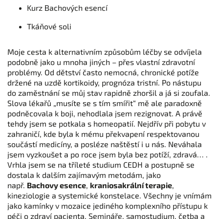
Kurz Bachových esencí
Tkáňové soli
Moje cesta k alternativním způsobům léčby se odvíjela
podobně jako u mnoha jiných – přes vlastní zdravotní
problémy. Od dětství často nemocná, chronické potíže
držené na uzdě kortikoidy, prognóza tristní. Po nástupu
do zaměstnání se můj stav rapidně zhoršil a já si zoufala.
Slova lékařů „musíte se s tím smířit“ mě ale paradoxně
podněcovala k boji, nehodlala jsem rezignovat. A právě
tehdy jsem se potkala s homeopatií. Nejdřív při pobytu v
zahraničí, kde byla k mému překvapení respektovanou
součástí medicíny, a posléze naštěstí i u nás. Neváhala
jsem vyzkoušet a po roce jsem byla bez potíží, zdravá… .
Vrhla jsem se na tříleté studium CEDH a postupně se
dostala k dalším zajímavým metodám, jako
např.
Bachovy esence
,
kraniosakrální terapie
,
kineziologie a systemické konstelace. Všechny je vnímám
jako kamínky v mozaice jediného komplexního přístupu k
péči o zdraví pacienta. Semináře, samostudium, četba a