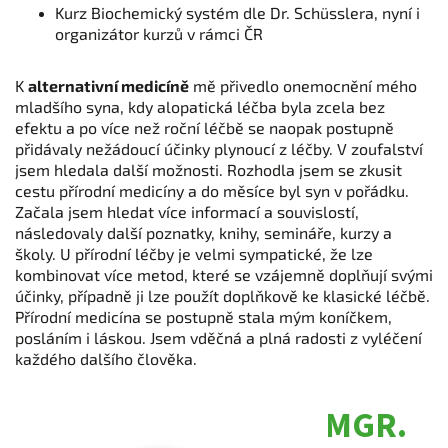
Kurz Biochemický systém dle Dr. Schüsslera, nyní i
organizátor kurzů v rámci ČR
K
alternativní medicíně
mě přivedlo onemocnění mého
mladšího syna, kdy alopatická léčba byla zcela bez
efektu a po více než roční léčbě se naopak postupně
přidávaly nežádoucí účinky plynoucí z léčby. V zoufalství
jsem hledala další možnosti. Rozhodla jsem se zkusit
cestu přírodní medicíny a do měsíce byl syn v pořádku.
Začala jsem hledat více informací a souvislostí,
následovaly další poznatky, knihy, semináře, kurzy a
školy. U přírodní léčby je velmi sympatické, že lze
kombinovat více metod, které se vzájemně doplňují svými
účinky, případně ji lze použít doplňkově ke klasické léčbě.
Přírodní medicína se postupně stala mým koníčkem,
posláním i láskou. Jsem vděčná a plná radosti z vyléčení
každého dalšího člověka.
MGR.