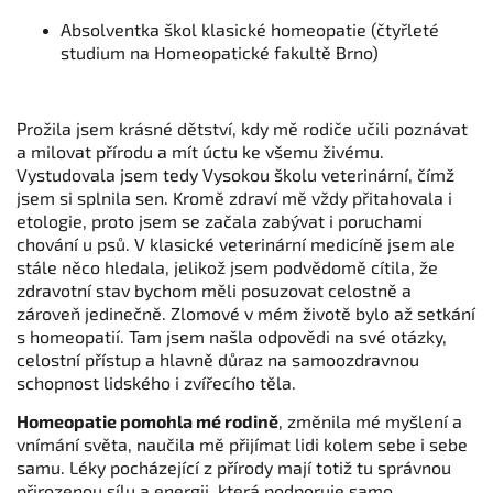
Absolventka škol klasické homeopatie (čtyřleté
studium na Homeopatické fakultě Brno)
Prožila jsem krásné dětství, kdy mě rodiče učili poznávat
a milovat přírodu a mít úctu ke všemu živému.
Vystudovala jsem tedy Vysokou školu veterinární, čímž
jsem si splnila sen. Kromě zdraví mě vždy přitahovala i
etologie, proto jsem se začala zabývat i poruchami
chování u psů. V klasické veterinární medicíně jsem ale
stále něco hledala, jelikož jsem podvědomě cítila, že
zdravotní stav bychom měli posuzovat celostně a
zároveň jedinečně. Zlomové v mém životě bylo až setkání
s homeopatií. Tam jsem našla odpovědi na své otázky,
celostní přístup a hlavně důraz na samoozdravnou
schopnost lidského i zvířecího těla.
Homeopatie pomohla mé rodině
, změnila mé myšlení a
vnímání světa, naučila mě přijímat lidi kolem sebe i sebe
samu. Léky pocházející z přírody mají totiž tu správnou
přirozenou sílu a energii, která podporuje samo