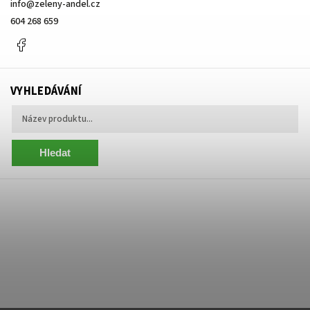
info
@
zeleny-andel.cz
604 268 659
Facebook
VYHLEDÁVÁNÍ
Hledat