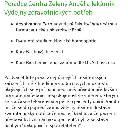
Poradce Centra Zelený Anděl a lékárník
Výdejny zdravotnických potřeb
Absolventka Farmaceutické fakulty Veterinární a
farmaceutické univerzity v Brně
Dvouleté studium klasické homeopatie
Kurz Bachových esencí
Kurz Biochemického systému dle Dr. Schüsslera
Po dvacetileté praxi v nejrůznějších lékárenských
zařízeních mě k hledání a studiu nových možností,
ukrývajících se v přírodní medicíně, přivedla především
má stále narůstající nespokojenost se směrem, kterým
se současné lékárenství a péče o pacienty ubírá. Vadilo
mi, že se do popředí zájmu většiny lékáren dostává
kvantita poskytnuté péče nad její kvalitu, a že pacient
přestává být vnímán jako „pacient“, nýbrž se stává
pouhým "nakupujícím spotřebitelem".