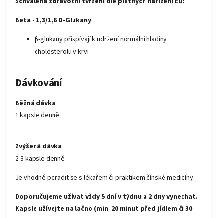
Schválená zdravotní tvrzení dle platných nařízení EU:
Beta - 1,3/1,6 D-Glukany
β-glukany přispívají k udržení normální hladiny
cholesterolu v krvi
Dávkování
Běžná dávka
1 kapsle denně
Zvýšená dávka
2-3 kapsle denně
Je vhodné poradit se s lékařem či praktikem čínské medicíny.
Doporučujeme užívat vždy 5 dní v týdnu a 2 dny vynechat.
Kapsle užívejte na lačno (min. 20 minut před jídlem či 30