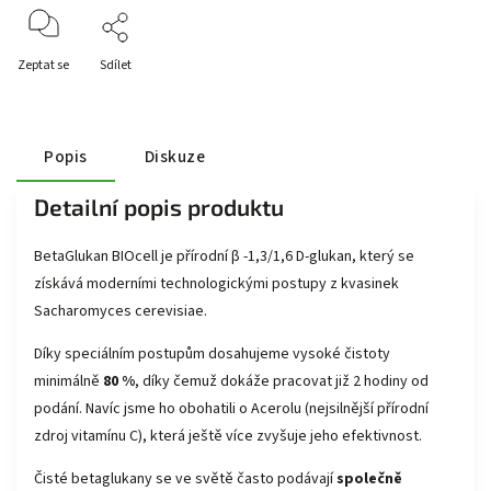
Zeptat se
Sdílet
Popis
Diskuze
Detailní popis produktu
BetaGlukan BIOcell je přírodní β -1,3/1,6 D-glukan, který se
získává moderními technologickými postupy z kvasinek
Sacharomyces cerevisiae.
Díky speciálním postupům dosahujeme vysoké čistoty
minimálně
80 %
, díky čemuž dokáže pracovat již 2 hodiny od
podání. Navíc jsme ho obohatili o
Acerolu
(nejsilnější přírodní
zdroj vitamínu C), která ještě více zvyšuje jeho efektivnost.
Čisté betaglukany se ve světě často podávají
společně