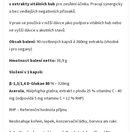
s extrakty vitálních hub
pro zesílení účinku. Pracují synergicky
a bez vedlejších negativních příznaků.
V praxi se používá v nižší dávce jako podpora vitálních hub nebo
ve vyšší dávce u akutních stavů.
Obsah balení:
90 rostlinných kapslí á 360mg extraktu (vhodné
i pro vegany)
Hmotnost balení netto:
38,9 g
Složení v 1 kapsli:
β
-
1,3/1,6 D-Glukan 80 %
– 320mg
Acerola
,
Malphighia glabra
, extrakt z plodu 25 % vitamínu C - 40
mg (odpovídá 5 mg vitaminu C = 12 % RHP)
RHP – Referenční hodnota příjmu
Neobsahuje kofein, lepek, konzervační látky, barviva ani cukr.