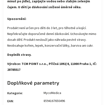
minut po jídle), zapíjejte vodou nebo slabým zeleným
čajem.
U dětí je dávkování snížené úměrně věku.
Upozornění:
Produkt není určen pro děti do 3 let, pro těhotné a kojící.
Nepřekračujte doporučené denní dávkování. Uchovávejte mimo
dosah dětí. Produkt neslouží jako náhrada pestré stravy.
Neobsahuje kofein, lepek, konzervační látky, barviva ani cukr.
Doplněk stravy.
Výrobce: TCM POINT s.r.o., Příčná 1892/4, 11000 Praha 1, IČ:
28785517
Doplňkové parametry
MycoMedica
Kategorie
:
8594167650496
EAN
: