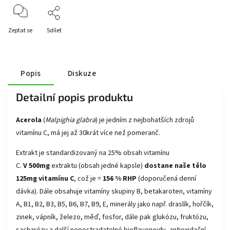
Zeptat se
Sdílet
Popis
Diskuze
Detailní popis produktu
Acerola
(
Malpighia glabra
) je jedním z nejbohatších zdrojů
vitamínu C, má jej až 30krát více než pomeranč.
Extrakt je standardizovaný na 25% obsah vitamínu
C.
V 500mg
extraktu (obsah jedné kapsle)
dostane naše tělo
125mg vitamínu C
, což je =
156 % RHP
(doporučená denní
dávka). Dále obsahuje vitamíny skupiny B, betakaroten, vitamíny
A, B1, B2, B3, B5, B6, B7, B9, E, minerály jako např. draslík, hořčík,
zinek, vápník, železo, měď, fosfor, dále pak glukózu, fruktózu,