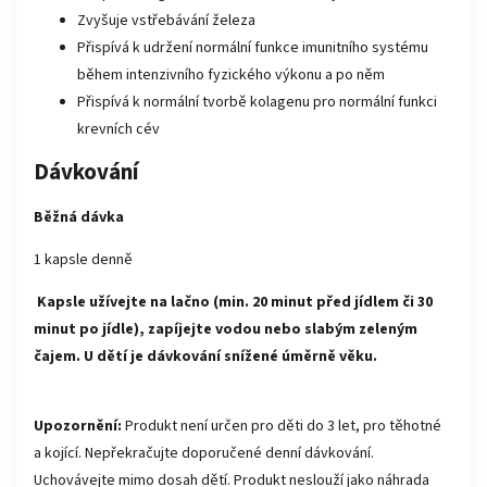
Zvyšuje vstřebávání železa
Přispívá k udržení normální funkce imunitního systému
během intenzivního fyzického výkonu a po něm
Přispívá k normální tvorbě kolagenu pro normální funkci
krevních cév
Dávkování
Běžná dávka
1 kapsle denně
Kapsle užívejte na lačno (min. 20 minut před jídlem či 30
minut po jídle), zapíjejte vodou nebo slabým zeleným
čajem.
U dětí je dávkování snížené úměrně věku.
Upozornění:
Produkt není určen pro děti do 3 let, pro těhotné
a kojící. Nepřekračujte doporučené denní dávkování.
Uchovávejte mimo dosah dětí. Produkt neslouží jako náhrada