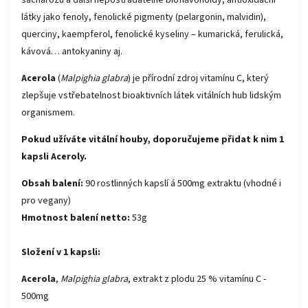
sacharózu a další nepostradatelné bioflavonoidy, antioxidační
látky jako fenoly, fenolické pigmenty (pelargonin, malvidin),
querciny, kaempferol, fenolické kyseliny ‒ kumarická, ferulická,
kávová… antokyaniny aj.
Acerola
(
Malpighia glabra
) je přírodní zdroj vitamínu C, který
zlepšuje vstřebatelnost bioaktivních látek vitálních hub lidským
organismem.
Pokud užíváte vitální houby, doporučujeme přidat k nim 1
kapsli Aceroly.
Obsah balení:
90 rostlinných kapslí á 500mg extraktu (vhodné i
pro vegany)
Hmotnost balení netto:
53g
Složení v 1 kapsli:
Acerola
,
Malpighia glabra
, extrakt z plodu 25 % vitamínu C -
500mg