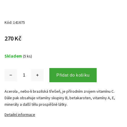
Kód:
141675
270 Kč
Skladem
(5 ks)
Přidat do košíku
Acerola , nebo-li brazilská třešeň, je přírodním zrojem vitamínu C.
Dále pak obsahuje vitamíny skupiny B, betakaroten, vitamíny A, E,
minerály a další tělu prospěšné látky.
Detailní informace