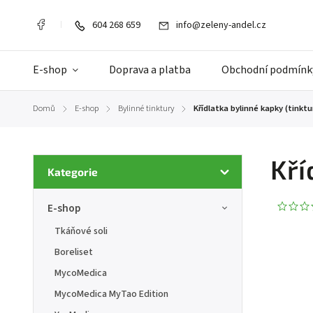
604 268 659
info@zeleny-andel.cz
E-shop
Doprava a platba
Obchodní podmínk
Domů
E-shop
Bylinné tinktury
Křídlatka bylinné kapky (tinktu
/
/
/
Kří
Kategorie
E-shop
Tkáňové soli
Boreliset
MycoMedica
MycoMedica MyTao Edition