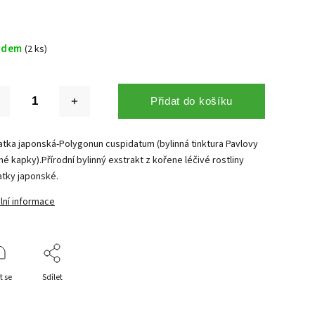
adem
(2 ks)
Přidat do košíku
latka japonská-Polygonun cuspidatum (bylinná tinktura Pavlovy
né kapky).Přírodní bylinný exstrakt z kořene léčivé rostliny
atky japonské.
lní informace
t se
Sdílet