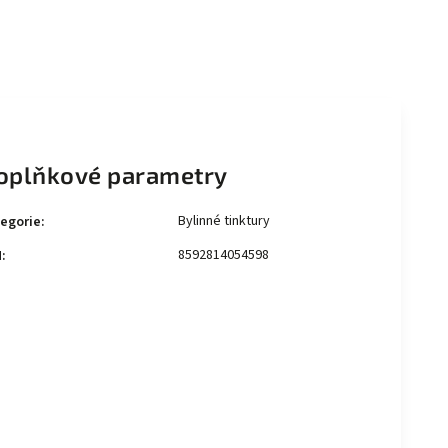
oplňkové parametry
Bylinné tinktury
egorie
:
8592814054598
N
: