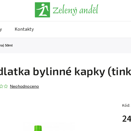
y
Kontakty
ra) 50ml
dlatka bylinné kapky (tin
Neohodnoceno
Kód:
24