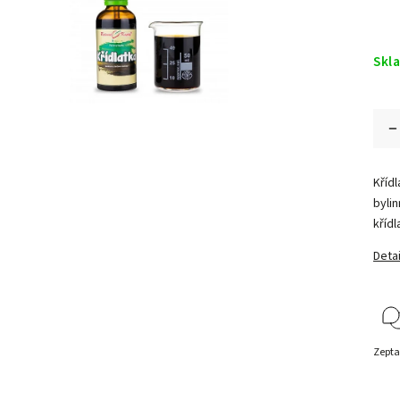
Skl
Kříd
bylin
křídl
Detai
Zepta