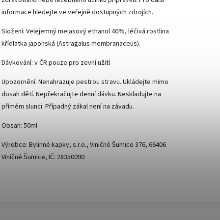
informace hledejte ve veřejně dostupných zdrojích.
Složení: Velejemný melasový ethanol 40%, léčivá rostlina
křídlatka japonská (Astragalus membranaceus).
Dávkování: v ČR pouze pro zevní užití
Upozornění: Nenahrazuje pestrou stravu. Ukládejte mimo
dosah dětí. Nepřekračujte denní dávku. Neskladujte na
přímém slunci. Případný zákal není na závadu.
Obsah: 50ml
Výrobce: Bylinné kapky, s.r.o., Viničné Šumice 376, 66406
Viničné Šumice, IČ: 28350090