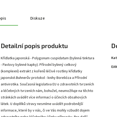
pis
Diskuze
Detailní popis produktu
D
Kat
Křídlatka japonská - Polygonum cuspidatum (bylinná tinktura
- Pavlovy bylinné kapky). Přírodní bylinný celkový
EA
(komplexní) extrakt z kořenů léčivé rostliny křídlatky
japonské.Buhnerův protokol - knihy Borelióza a Přírodní
antivirotika. Současná legislativa EU o zdravotních tvrzeních
a léčebných tvrzeních nám, bohužel, neumožňuje na těchto
stránkách uvádět více informací o účincích obsahových
látek. U doplňků stravy nesmíme uvádět podrobnější
informace, které by v nás, či ve Vás mohly vzbudit dojem
zdravotního nebo léčebného účinku přípravku. Pro další