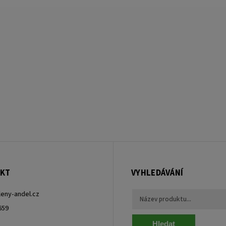
KT
VYHLEDÁVÁNÍ
leny-andel.cz
659
Hledat