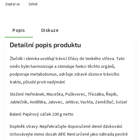
Zeptat se
Sdílet
Popis
Diskuze
Detailní popis produktu
Žlučník i slinivka uvolňují trávicí šťávy do tenkého střeva. Tato
směs bylin harmonizuje a stimuluje funkci těchto orgánů,
podporuje metabolismus, udržuje zdravé sliznice trávicího
traktu, působí proti nadýmání.
Složení: Heřmánek, Maceška, Puškvorec, Třezalka, Řepík,
Jablečník, Andělika, Jalovec, Jehlice, Vachta, Zeměžluč, Svízel
Balení: Papírový sáček 100 g netto
Doplněk stravy. Nepřekračujte doporučené denní dávkování.
Uchovávejte mimo dosah dětí. Není určené jako náhrada pestré