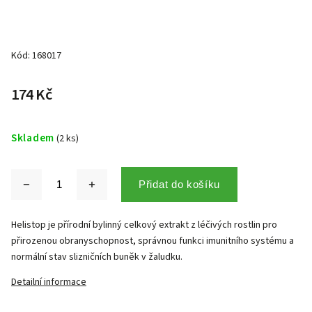
Kód:
168017
174 Kč
Skladem
(2 ks)
Přidat do košíku
Helistop je přírodní bylinný celkový extrakt z léčivých rostlin pro
přirozenou obranyschopnost, správnou funkci imunitního systému a
normální stav slizničních buněk v žaludku.
Detailní informace