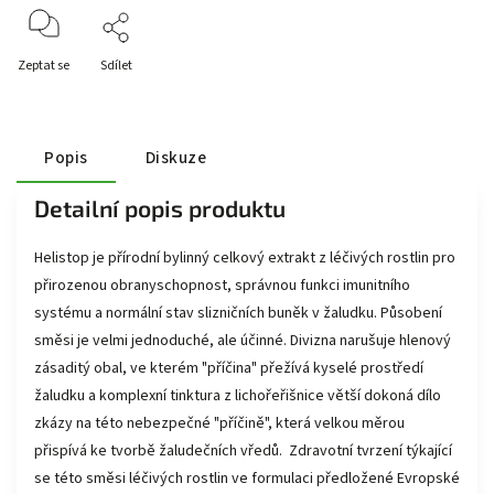
Zeptat se
Sdílet
Popis
Diskuze
Detailní popis produktu
Helistop je přírodní bylinný celkový extrakt z léčivých rostlin pro
přirozenou obranyschopnost, správnou funkci imunitního
systému a normální stav slizničních buněk v žaludku. Působení
směsi je velmi jednoduché, ale účinné. Divizna narušuje hlenový
zásaditý obal, ve kterém "příčina" přežívá kyselé prostředí
žaludku a komplexní tinktura z lichořeřišnice větší dokoná dílo
zkázy na této nebezpečné "příčině", která velkou měrou
přispívá ke tvorbě žaludečních vředů. Zdravotní tvrzení týkající
se této směsi léčivých rostlin ve formulaci předložené Evropské