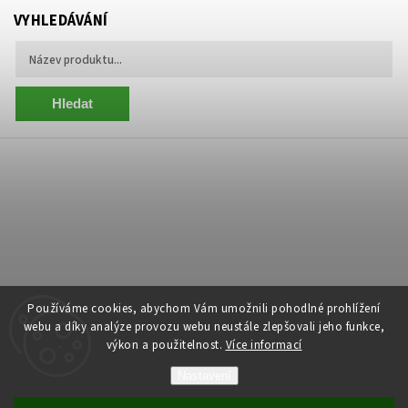
VYHLEDÁVÁNÍ
Hledat
Používáme cookies, abychom Vám umožnili pohodlné prohlížení
webu a díky analýze provozu webu neustále zlepšovali jeho funkce,
výkon a použitelnost.
Více informací
Copyright 2026
Centrum Zelený Anděl
. Všechna práva vyhrazena.
Nastavení
Grafický návrh vytvořil a nakódoval
Shoptak.cz