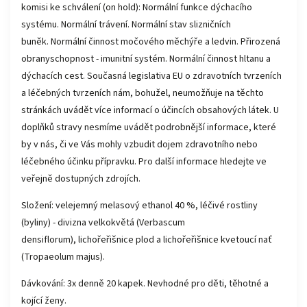
komisi ke schválení (on hold): Normální funkce dýchacího
systému. Normální trávení. Normální stav slizničních
buněk. Normální činnost močového měchýře a ledvin. Přirozená
obranyschopnost - imunitní systém. Normální činnost hltanu a
dýchacích cest. Současná legislativa EU o zdravotních tvrzeních
a léčebných tvrzeních nám, bohužel, neumožňuje na těchto
stránkách uvádět více informací o účincích obsahových látek. U
doplňků stravy nesmíme uvádět podrobnější informace, které
by v nás, či ve Vás mohly vzbudit dojem zdravotního nebo
léčebného účinku přípravku. Pro další informace hledejte ve
veřejně dostupných zdrojích.
Složení: velejemný melasový ethanol 40 %, léčivé rostliny
(byliny) - divizna velkokvětá (Verbascum
densiflorum), lichořeřišnice plod a lichořeřišnice kvetoucí nať
(Tropaeolum majus).
Dávkování: 3x denně 20 kapek. Nevhodné pro děti, těhotné a
kojící ženy.