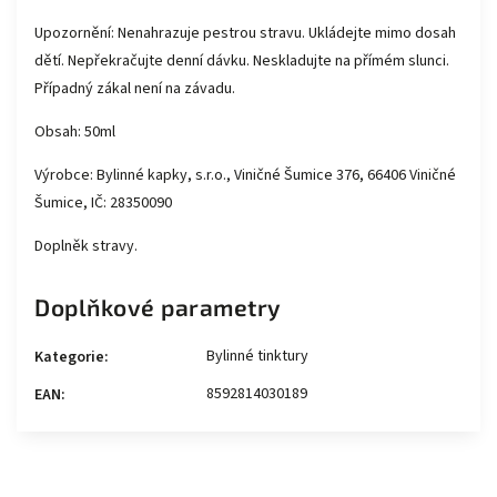
Upozornění: Nenahrazuje pestrou stravu. Ukládejte mimo dosah
dětí. Nepřekračujte denní dávku. Neskladujte na přímém slunci.
Případný zákal není na závadu.
Obsah: 50ml
Výrobce: Bylinné kapky, s.r.o., Viničné Šumice 376, 66406 Viničné
Šumice, IČ: 28350090
Doplněk stravy.
Doplňkové parametry
Bylinné tinktury
Kategorie
:
8592814030189
EAN
: