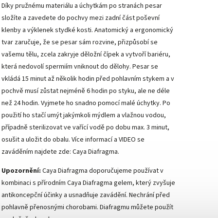
Díky pružnému materiálu a úchytkám po stranách pesar
složíte a zavedete do pochvy mezi zadní část poševní
klenby a výklenek stydké kosti. Anatomický a ergonomický
tvar zaručuje, že se pesar sám rozvine, přizpůsobí se
vašemu tělu, zcela zakryje děložní čípek a vytvoří bariéru,
která nedovolí spermiím vniknout do dělohy. Pesar se
vkládá 15 minut až několik hodin před pohlavním stykem a v
pochvě musí zůstat nejméně 6 hodin po styku, ale ne déle
než 24 hodin. Vyjmete ho snadno pomocí malé úchytky. Po
použití ho stačí umýt jakýmkoli mýdlem a vlažnou vodou,
případně sterilizovat ve vařící vodě po dobu max. 3 minut,
osušit a uložit do obalu. Více informací a VIDEO se
zaváděním najdete zde:
Caya Diafragma
.
Upozornění:
Caya Diafragma doporučujeme používat v
kombinaci s přírodním
Caya Diafragma gelem
, který zvyšuje
antikoncepční účinky a usnadňuje zavádění. Nechrání před
pohlavně přenosnými chorobami. Diafragmu můžete použít