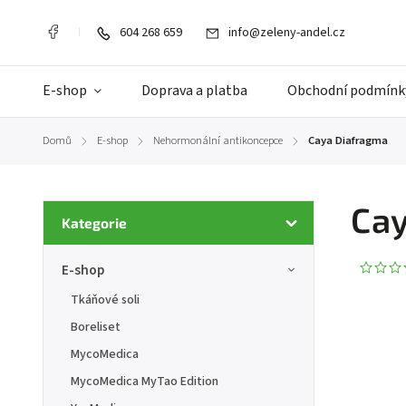
604 268 659
info@zeleny-andel.cz
E-shop
Doprava a platba
Obchodní podmínk
Domů
E-shop
Nehormonální antikoncepce
Caya Diafragma
/
/
/
Ca
Kategorie
E-shop
Tkáňové soli
Boreliset
MycoMedica
MycoMedica MyTao Edition