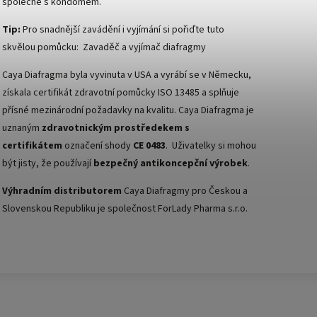
společně s kondomem.
Tip:
Pro snadnější zavádění i vyjímání si pořiďte tuto
skvělou pomůcku:
Zavaděč a vyjímač diafragmy
Caya Diafragma byla vyvinuta v USA a vyrábí se v Německu,
získala certifikát zdravotní pomůcky ISO 13485 a splňuje
přísné mezinárodní požadavky na kvalitu. Caya Diafragma je
uznaným
zdravotnickým prostředekem s
certifikátem
označení shody
CE 0483
. Uživatelky si mohou
být jisty, že používají
bezpečný antikoncepční výrobek
.
Výhradním distributorem
Caya Diafragmy pro Českou a
Slovenskou Republiku je společnost
ForLady Pharma s.r.o.