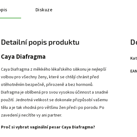
pis
Diskuze
Detailní popis produktu
D
Caya Diafragma
Kat
Caya Diafragma z měkkého lékařského silikonu je nejlepší
EA
volbou pro všechny ženy, které se chtějí chránit před
otěhotněním bezpečně, přirozeně a bez hormonů.
Diafragma je oblíbená pro svou vysokou účinnost a snadné
použití. Jednotná velikost se dokonale přizpůsobí vašemu
tělu a je tak vhodná pro většinu žen před i po porodu. Po
zavedení ji necítíte vy ani partner.
Proč si vybrat vaginální pesar Caya Diafragma?