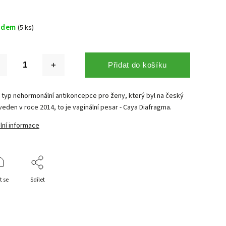
adem
(5 ks)
Přidat do košíku
 typ nehormonální antikoncepce pro ženy, který byl na český
veden v roce 2014, to je vaginální pesar - Caya Diafragma.
lní informace
t se
Sdílet