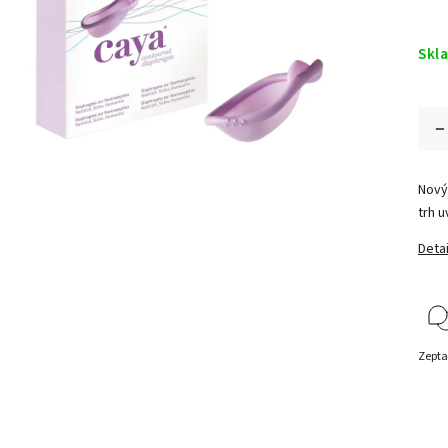
Skl
Nový
trh u
Detai
Zepta