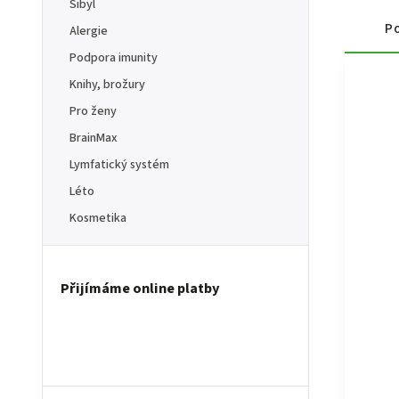
Sibyl
Po
Alergie
Podpora imunity
Knihy, brožury
Pro ženy
BrainMax
Lymfatický systém
Léto
Kosmetika
Přijímáme online platby