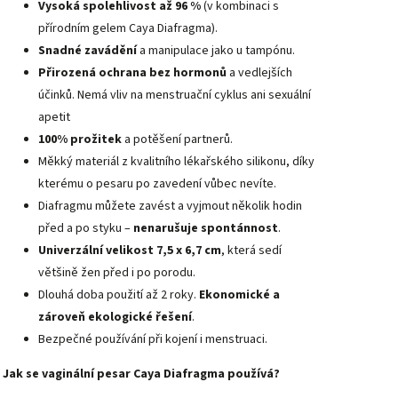
Vysoká spolehlivost až 96 %
(v kombinaci s
přírodním gelem Caya Diafragma).
Snadné zavádění
a manipulace jako u tampónu.
Přirozená ochrana bez hormonů
a vedlejších
účinků. Nemá vliv na menstruační cyklus ani sexuální
apetit
100% prožitek
a potěšení partnerů.
Měkký materiál z kvalitního lékařského silikonu, díky
kterému o pesaru po zavedení vůbec nevíte.
Diafragmu můžete zavést a vyjmout několik hodin
před a po styku –
nenarušuje spontánnost
.
Univerzální velikost 7,5 x 6,7 cm
, která sedí
většině žen před i po porodu.
Dlouhá doba použití až 2 roky.
Ekonomické a
zároveň ekologické řešení
.
Bezpečné používání při kojení i menstruaci.
Jak se vaginální pesar Caya Diafragma používá?