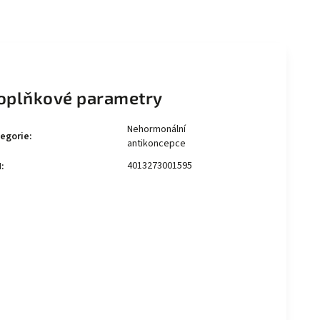
oplňkové parametry
Nehormonální
egorie
:
antikoncepce
4013273001595
N
: