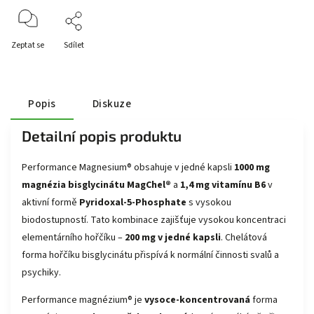
Zeptat se
Sdílet
Popis
Diskuze
Detailní popis produktu
Performance Magnesium® obsahuje v jedné kapsli
1000 mg
magnézia bisglycinátu MagChel®
a
1,4 mg vitamínu B6
v
aktivní formě
Pyridoxal-5-Phosphate
s vysokou
biodostupností. Tato kombinace zajišťuje vysokou koncentraci
elementárního hořčíku –
200 mg v jedné kapsli
. Chelátová
forma hořčíku bisglycinátu přispívá k normální činnosti svalů a
psychiky.
Performance magnézium® je
vysoce-koncentrovaná
forma