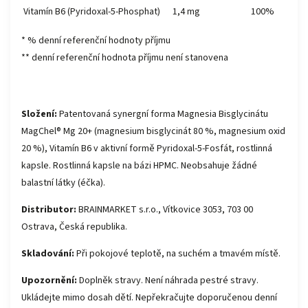
Vitamín B6 (Pyridoxal-5-Phosphat)
1,4 mg
100%
* % denní referenční hodnoty příjmu
** denní referenční hodnota příjmu není stanovena
Složení:
Patentovaná synergní forma Magnesia Bisglycinátu
MagChel® Mg 20+ (magnesium bisglycinát 80 %, magnesium oxid
20 %), Vitamín B6 v aktivní formě Pyridoxal-5-Fosfát, rostlinná
kapsle. Rostlinná kapsle na bázi HPMC. Neobsahuje žádné
balastní látky (éčka).
Distributor:
BRAINMARKET s.r.o., Vítkovice 3053, 703 00
Ostrava, Česká republika.
Skladování:
Při pokojové teplotě, na suchém a tmavém místě.
Upozornění:
Doplněk stravy. Není náhrada pestré stravy.
Ukládejte mimo dosah dětí. Nepřekračujte doporučenou denní