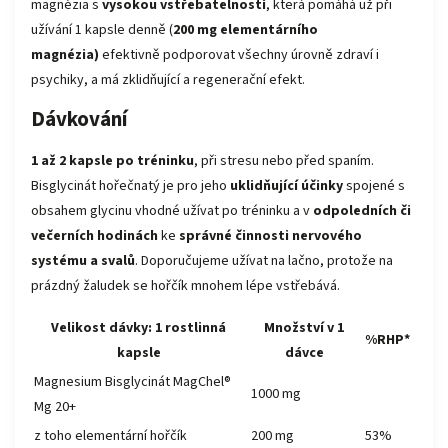
magnézia s
vysokou vstřebatelností
, která pomáhá už při
užívání 1 kapsle denně (
200 mg elementárního
magnézia)
efektivně podporovat všechny úrovně zdraví i
psychiky, a má zklidňující a regenerační efekt.
Dávkování
1 až 2 kapsle po tréninku
, při stresu nebo před spaním.
Bisglycinát hořečnatý je pro jeho
uklidňující účinky
spojené s
obsahem glycinu vhodné užívat po tréninku a v
odpoledních či
večerních hodinách
ke
správné činnosti nervového
systému a svalů
. Doporučujeme užívat na lačno, protože na
prázdný žaludek se hořčík mnohem lépe vstřebává.
Velikost dávky: 1 rostlinná
Množství v 1
%RHP*
kapsle
dávce
Magnesium Bisglycinát MagChel®
1000 mg
Mg 20+
z toho elementární hořčík
200 mg
53%