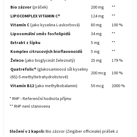
Bio
zázvor
(prášek)
200 mg
**
LIPOCOMPLEX VITAMIN C®
124 mg
**
Vitamín
C
(jako kyselina L-askorbová)
80 mg
100 %
Liposomální směs fosfolipidů
34 mg
**
Extrakt
z šípku
5 mg
**
Komplex citrusových bioflavonoidů
5 mg
**
Železo
(jako bisglycinát železnatý)
25 mg
179 %
Quatrefolic®
(glukosaminová sůl kyseliny
200 mcg
100 %
(6S)-5-methyltetrahydrolistové)
Vitamín B12
(jako methylkobalamin)
50 mcg
2000 %
* RHP - Referenční hodnota příjmu
** RHP není stanovena
Složení v 1 kapsli:
Bio zázvor (Zingiber officinale) prášek z