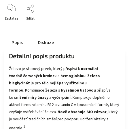
Zeptat se
Sdílet
Popis
Diskuze
Detailní popis produktu
Železo je stopový prvek, který přispívá k
normální
tvorbě
červených krvine
k a
hemoglobinu
.
Železo
bisglycinát
je pro tělo
nejlépe využitelnou
formou
. Kombinace
železa
s
kyselinou listovou
přispívá
ke
snížení
míry únavy
a
vyčerpání.
Komplex je doplněn o
aktivní formu vitamínu B12 a vitamín C v liposomální formě, který
zvyšuje vstřebávání železa.
Nově obsahuje BIO zázvor
, který
je součástí tradičních směsí pro podporu udržení vitality a
1
energie.