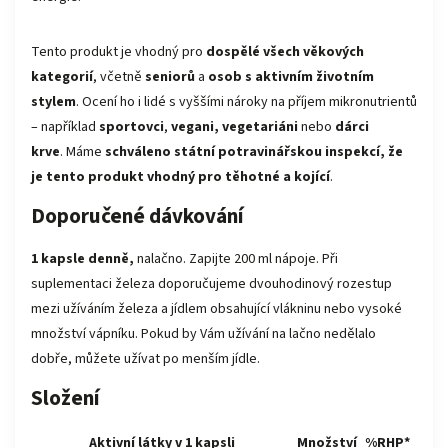
Tento produkt je vhodný pro
dospělé všech věkových
kategorií
, včetně
seniorů
a
osob s aktivním životním
stylem
. Ocení ho i lidé s vyššími nároky na příjem mikronutrientů
– například
sportovci
,
vegani, veg
etariáni
nebo
dárci
krve
. Máme
schváleno státní potravinářskou inspekcí, že
je tento produkt vhodný pro těhotné a kojící
.
Doporučené dávkování
1 kapsle denně,
nalačno. Zapijte 200 ml nápoje. Při
suplementaci železa doporučujeme dvouhodinový rozestup
mezi užíváním železa a jídlem obsahující vlákninu nebo vysoké
množství vápníku. Pokud by Vám užívání na lačno nedělalo
dobře, můžete užívat po menším jídle.
Složení
Aktivní látky v 1 kapsli
Množství
%RHP*