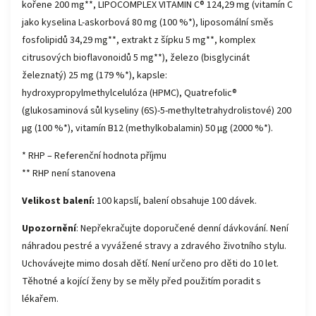
kořene 200 mg**, LIPOCOMPLEX VITAMIN C® 124,29 mg (vitamín C
jako kyselina L-askorbová 80 mg (100 %*), liposomální směs
fosfolipidů 34,29 mg**, extrakt z šípku 5 mg**, komplex
citrusových bioflavonoidů 5 mg**), železo (bisglycinát
železnatý) 25 mg (179 %*), kapsle:
hydroxypropylmethylcelulóza (HPMC), Quatrefolic®
(glukosaminová sůl kyseliny (6S)-5-methyltetrahydrolistové) 200
μg (100 %*), vitamín B12 (methylkobalamin) 50 μg (2000 %*).
* RHP – Referenční hodnota příjmu
** RHP není stanovena
Velikost balení:
100 kapslí, balení obsahuje 100 dávek.
Upozornění
: Nepřekračujte doporučené denní dávkování. Není
náhradou pestré a vyvážené stravy a zdravého životního stylu.
Uchovávejte mimo dosah dětí. Není určeno pro děti do 10 let.
Těhotné a kojící ženy by se měly před použitím poradit s
lékařem.