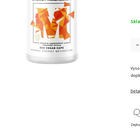
Skl
Vysoc
dopl
Detai
Zepta