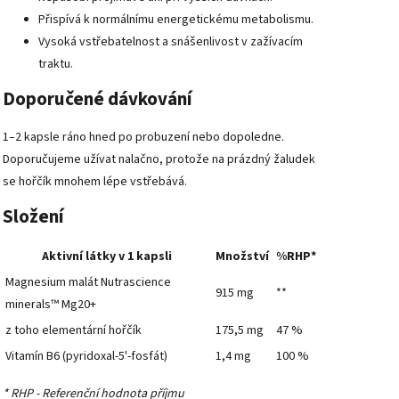
Přispívá k normálnímu energetickému metabolismu.
Vysoká vstřebatelnost a snášenlivost v zažívacím
traktu.
Doporučené dávkování
1–2 kapsle ráno hned po probuzení nebo dopoledne.
Doporučujeme užívat nalačno, protože na prázdný žaludek
se hořčík mnohem lépe vstřebává.
Složení
Aktivní látky v 1 kapsli
Množství
%RHP*
Magnesium malát Nutrascience
915 mg
**
minerals™ Mg20+
z toho elementární hořčík
175,5 mg
47 %
Vitamín B6 (pyridoxal-5'-fosfát)
1,4 mg
100 %
* RHP - Referenční hodnota příjmu