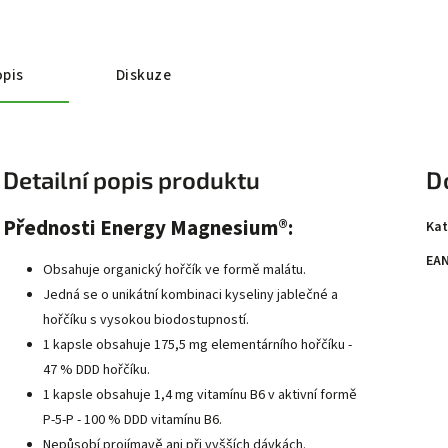
pis
Diskuze
Detailní popis produktu
D
Přednosti Energy Magnesium®:
Kat
EA
Obsahuje organický hořčík ve formě malátu.
Jedná se o unikátní kombinaci kyseliny jablečné a
hořčíku s vysokou biodostupností.
1 kapsle obsahuje 175,5 mg elementárního hořčíku -
47 % DDD hořčíku.
1 kapsle obsahuje 1,4 mg vitamínu B6 v aktivní formě
P-5-P - 100 % DDD vitamínu B6.
Nepůsobí projímavě ani při vyšších dávkách.