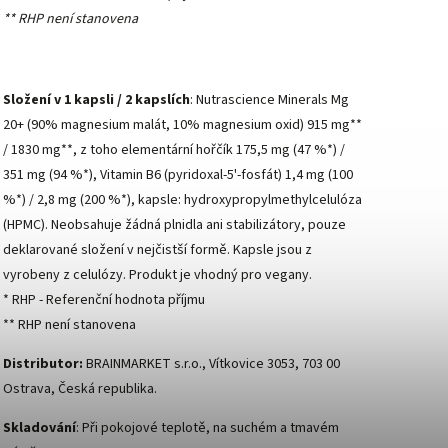
** RHP není stanovena
Složení v 1 kapsli / 2 kapslích
: Nutrascience Minerals Mg
20+ (90% magnesium malát, 10% magnesium oxid) 915 mg**
/ 1830 mg**, z toho elementární hořčík 175,5 mg (47 %*) /
351 mg (94 %*), Vitamin B6 (pyridoxal-5'-fosfát) 1,4 mg (100
%*) / 2,8 mg (200 %*), kapsle: hydroxypropylmethylcelulóza
(HPMC). Neobsahuje žádná plnidla ani stabilizátory, pouze
deklarované složení v nejčistší formě. Kapsle jsou z
vyrobeny z celulózy. Produkt je vhodný pro vegany.
* RHP - Referenční hodnota příjmu
** RHP není stanovena
Distributor:
BRAINMARKET s.r.o., Vítkovice 3053, 703 00
Ostrava, Česká republika.
Skladování
: Při pokojové teplotě, na suchém a tmavém