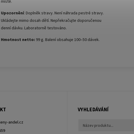
místě.
Upozornění
: Doplněk stravy. Není náhrada pestré stravy.
Ukládejte mimo dosah dětí. Nepřekračujte doporučenou
denní dávku. Laboratorně testováno.
Hmotnost netto:
99 g. Balení obsahuje 100–50 dávek.
KT
VYHLEDÁVÁNÍ
leny-andel.cz
659