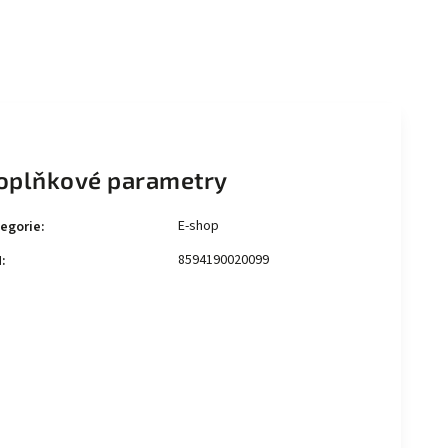
oplňkové parametry
E-shop
egorie
:
8594190020099
N
: