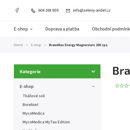
604 268 659
info@zeleny-andel.cz
E-shop
Doprava a platba
Obchodní podmínk
Domů
E-shop
BrainMax Energy Magnesium 200 cps.
/
/
Bra
Kategorie
E-shop
Tkáňové soli
Boreliset
MycoMedica
MycoMedica MyTao Edition