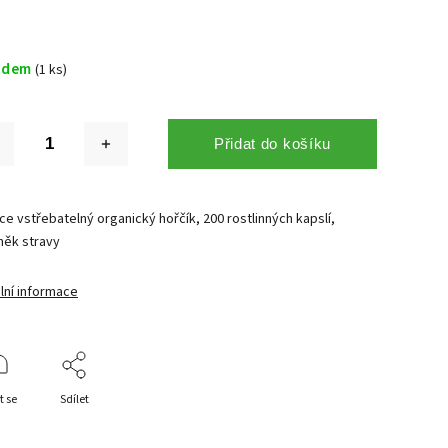
adem
(1 ks)
Přidat do košíku
e vstřebatelný organický hořčík, 200 rostlinných kapslí,
něk stravy
lní informace
t se
Sdílet