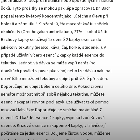
„neutralizace“ bezprostředních nebo opožděných následků
šoků. Tyto prožitky se mohou pak lépe zpracovat. Dr. Bach
popsal tento květový koncentrát jako: „útěchu a úlevu při
bolesti a zármutku“. Složení : 0,2% macerát květu snědek
okoličnatý (Ornithogalum umbellatum), 27% alkohol Užití:
Bachovy kapky se užívají 1x denně 2 kapky esence do
jakékoliv tekutiny (nealko, káva, čaj, horké, studené...). V
případě užívání vícero esencí 2 kapky každé esence do
tekutiny. Jednotlivá dávka se může vypít naráz (po
douškách poválet v puse jako víno) nebo lze dávku nakapat
do většího množství tekutiny a upíjet průběžně přes den.
Doporučujeme upíjet během celého dne. Pokud zrovna
nemáte možnost mít při sobě nějakou tekutinu, můžete
esenci nakapat i rovnou pod jazyk. Lze užívat také pomocí
mixovací lahvičky: Doporučuje se smíchat maximálně 7
esencí. Od každé esence 2 kapky, výjimku tvoří Krizová
esence. Krizové esence nakapeme 4 kapky, v lahvičce jí
počítáme za jednu esenci. Dolijeme čistou vodou, můžeme