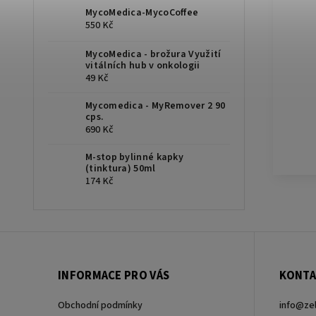
MycoMedica-MycoCoffee
550 Kč
MycoMedica - brožura Využití
vitálních hub v onkologii
49 Kč
Mycomedica - MyRemover 2 90
cps.
690 Kč
M-stop bylinné kapky
(tinktura) 50ml
174 Kč
INFORMACE PRO VÁS
KONTA
Obchodní podmínky
info
@
ze