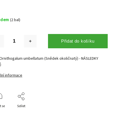
adem
(2 bal)
Přidat do košíku
-Ornithogalum umbellatum (Snědek okoličnatý) - NÁSLEDKY
Ů
lní informace
t se
Sdílet