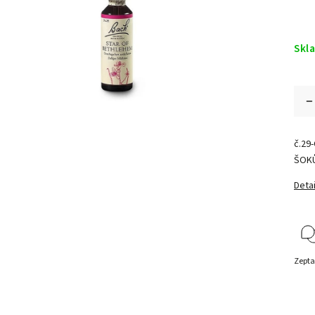
Skl
č.29
ŠOK
Detai
Zepta