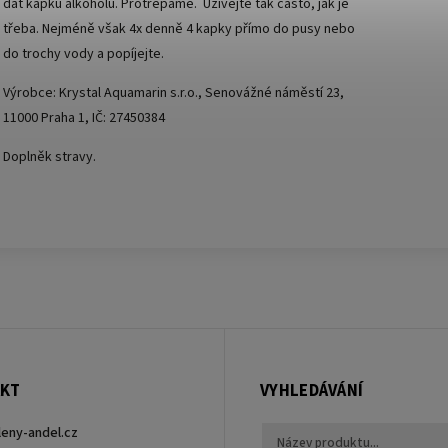
dát kapku alkoholu. Protřepáme. Užívejte tak často, jak je
třeba. Nejméně však 4x denně 4 kapky přímo do pusy nebo
do trochy vody a popíjejte.
Výrobce: Krystal Aquamarin s.r.o., Senovážné náměstí 23,
11000 Praha 1, IČ: 27450384
Doplněk stravy.
KT
VYHLEDÁVÁNÍ
leny-andel.cz