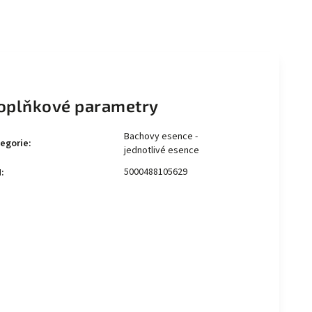
oplňkové parametry
Bachovy esence -
egorie
:
jednotlivé esence
5000488105629
N
: