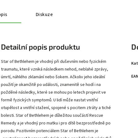
pis
Diskuze
Detailní popis produktu
D
Star of Bethlehem je vhodný při duševním nebo fyzickém
Kat
traumatu, které vzniká následkem nehod, neblahé zprávy,
EA
úmrtí, náhlého zklamání nebo šokem. Ačkoliv jeho ideální
použití je okamžitě po události, znamenitě se hodí i na
požděné následky, které se mohou po letech projevit ve
formě fyzických symptomů. U lidí může nastat vnitřní
otupělost a vnitřní stažení, spojené s pocitem ztráty a tiché
bolesti. Star of Bethlehem je důležitou součástí Rescue
Remedy a je vhodný pro matku i pro dítě bezprostředně po
porodu. Pozitivním potenciálem Star of Bethlehem je