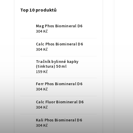
Top 10 produktů
Mag Phos Biomineral D6
304 Kč
Calc Phos Biomineral D6
304 Kč
Tračník bylinné kapky
(tinktura) 50 ml
159 Kč
Ferr Phos Biomineral D6
304 Kč
Calc Fluor Biomineral D6
304 Kč
Kali Phos Biomineral D6
304 Kč