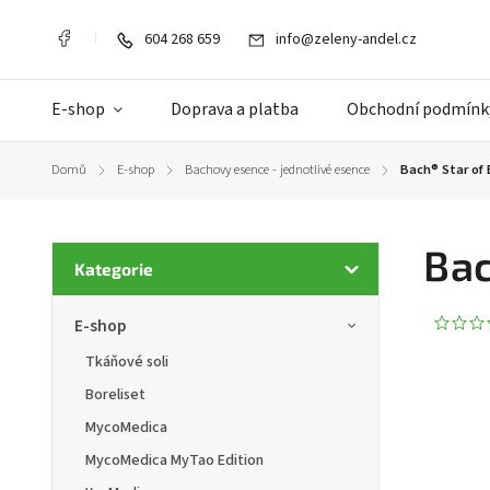
604 268 659
info@zeleny-andel.cz
E-shop
Doprava a platba
Obchodní podmínk
Domů
E-shop
Bachovy esence - jednotlivé esence
Bach® Star of
/
/
/
Bac
Kategorie
E-shop
Tkáňové soli
Boreliset
MycoMedica
MycoMedica MyTao Edition